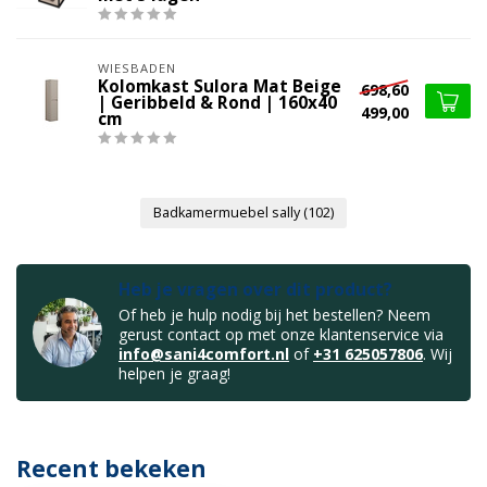
WIESBADEN
Kolomkast Sulora Mat Beige
698,60
| Geribbeld & Rond | 160x40
499,00
cm
Badkamermuebel sally
(102)
Heb je vragen over dit product?
Of heb je hulp nodig bij het bestellen? Neem
gerust contact op met onze klantenservice via
info@sani4comfort.nl
of
+31 625057806
. Wij
helpen je graag!
Recent bekeken