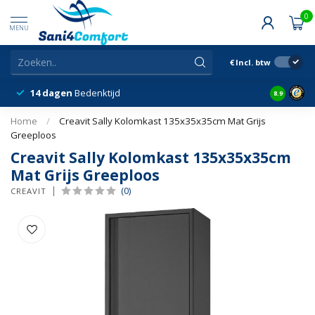
0
MENU
€
Incl. btw
14 dagen
Bedenktijd
Snelle &
8.9
Home
/
Creavit Sally Kolomkast 135x35x35cm Mat Grijs
Greeploos
Creavit Sally Kolomkast 135x35x35cm
Mat Grijs Greeploos
(0)
CREAVIT