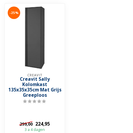
-25%
CREAVIT
Creavit Sally
Kolomkast
135x35x35cm Mat Grijs
Greeploos
224,95
299,00
3 a 4 dagen