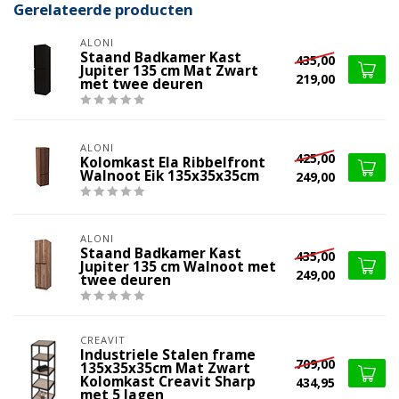
Gerelateerde producten
ALONI
Staand Badkamer Kast
435,00
Jupiter 135 cm Mat Zwart
219,00
met twee deuren
ALONI
425,00
Kolomkast Ela Ribbelfront
Walnoot Eik 135x35x35cm
249,00
ALONI
Staand Badkamer Kast
435,00
Jupiter 135 cm Walnoot met
249,00
twee deuren
CREAVIT
Industriele Stalen frame
709,00
135x35x35cm Mat Zwart
Kolomkast Creavit Sharp
434,95
met 5 lagen