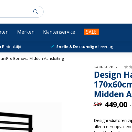
chten
Merken
Klantenservice
SALE
n
Bedenktijd
Snelle & Deskundige
Levering
aniPro Bornova Midden Aansluiting
SANI-SUPPLY
Design H
170x60cm
Midden A
449,00
589
In
Designradiatoren zi
alleen een opvallen