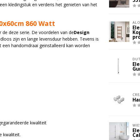
55
en kledingstuk en verderis het genieten van het
70x60cm 860 Watt
ALO
El
Ko
 de deze serie. De voordelen van de
Design
pr
tijdloos zijn en lange levensduur hebben. Tevens is
et een handomdraai geinstalleerd kan worden
DUT
El
Gu
CRE
Ha
egarandeerde kwaliteit
WIE
El
kwaliteit.
Ca