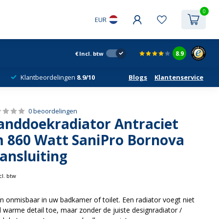
0
EUR
8.9
€
Incl. btw
Klantbeordelingen
8.9/10
Blogs
Klantenservice
0 beoordelingen
anddoekradiator Antraciet
 860 Watt SaniPro Bornova
ansluiting
cl. btw
jn onmisbaar in uw badkamer of toilet. Een radiator voegt niet
d warme detail toe, maar zonder de juiste designradiator /