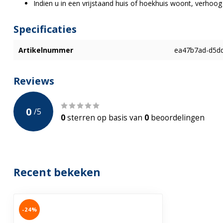
Indien u in een vrijstaand huis of hoekhuis woont, verhoo
Specificaties
Artikelnummer
ea47b7ad-d5d
Reviews
0
/
5
0
sterren op basis van
0
beoordelingen
Recent bekeken
-24%