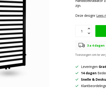
Handdoekradiator z
zijn.
Deze designr
Lees 
3 a 4 dagen
Toevoegen om te verg
Leveringen
Grat
14 dagen
Beden
Snelle & Desk
Klantbeordelin