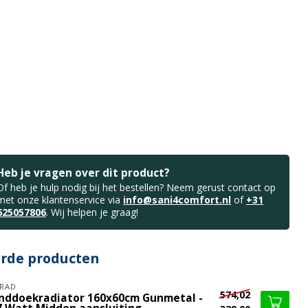
Heb je vragen over dit product?
Of heb je hulp nodig bij het bestellen? Neem gerust contact op
met onze klantenservice via
info@sani4comfort.nl
of
+31
625057806
. Wij helpen je graag!
erde producten
RAD
574,02
nddoekradiator 160x60cm Gunmetal -