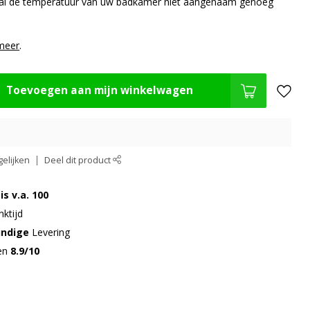
al de temperatuur van uw badkamer niet aangenaam genoeg
meer
.
Toevoegen aan mijn winkelwagen
elijken
Deel dit product
is v.a. 100
ktijd
undige
Levering
gen
8.9/10