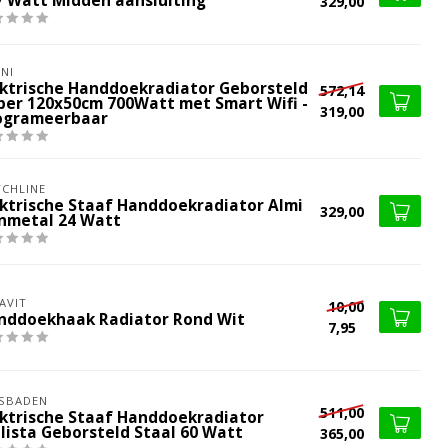
7 Watt Midden aansluiting
329,00
NI
ektrische Handdoekradiator Geborsteld
572,14
per 120x50cm 700Watt met Smart Wifi -
319,00
ogrameerbaar
CHLINE
ektrische Staaf Handdoekradiator Almi
329,00
nmetal 24 Watt
AVIT
10,00
nddoekhaak Radiator Rond Wit
7,95
SBADEN
511,00
ektrische Staaf Handdoekradiator
llista Geborsteld Staal 60 Watt
365,00