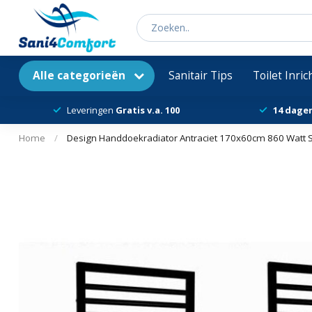
Alle categorieën
Sanitair Tips
Toilet Inri
Leveringen
Gratis v.a. 100
14 dage
Home
/
Design Handdoekradiator Antraciet 170x60cm 860 Watt S