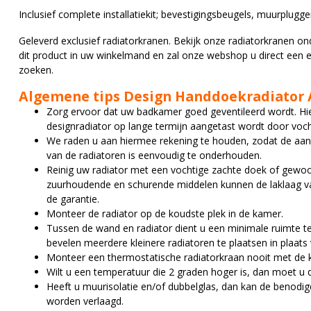
Inclusief complete installatiekit; bevestigingsbeugels, muurplug
Geleverd exclusief radiatorkranen. Bekijk onze radiatorkranen 
dit product in uw winkelmand en zal onze webshop u direct een e
zoeken.
Algemene tips Design Handdoekradiator 
Zorg ervoor dat uw badkamer goed geventileerd wordt. Hi
designradiator op lange termijn aangetast wordt door voch
We raden u aan hiermee rekening te houden, zodat de aansl
van de radiatoren is eenvoudig te onderhouden.
Reinig uw radiator met een vochtige zachte doek of gewo
zuurhoudende en schurende middelen kunnen de laklaag van
de garantie.
Monteer de radiator op de koudste plek in de kamer.
Tussen de wand en radiator dient u een minimale ruimte te
bevelen meerdere kleinere radiatoren te plaatsen in plaats
Monteer een thermostatische radiatorkraan nooit met de 
Wilt u een temperatuur die 2 graden hoger is, dan moet u
Heeft u muurisolatie en/of dubbelglas, dan kan de benodigd
worden verlaagd.