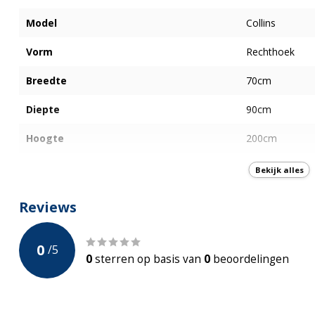
Model
Collins
Vorm
Rechthoek
Breedte
70cm
Diepte
90cm
Hoogte
200cm
Type deur
Draaideur
Bekijk alles
Plaatsing deur
Links en Recht
Reviews
Openingswijze deur
Buiten
0
/
5
Afwerking Glas
Helder Glas
0
sterren op basis van
0
beoordelingen
Dikte glas
8mm
Anti-Kalk
Ja - Nano-Coat