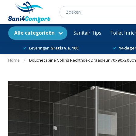
Alle categorieën
Sanitair Tips
Toilet Inri
Leveringen
Gratis v.a. 100
14 dage
Home
/
Douchecabine Collins Rechthoek Draaideur 70x90x200cm A