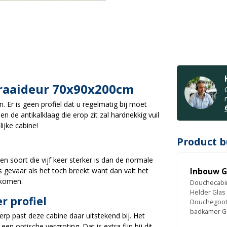
Draaideur 70x90x200cm
 Er is geen profiel dat u regelmatig bij moet
n de antikalklaag die erop zit zal hardnekkig vuil
ijke cabine!
Product b
n soort die vijf keer sterker is dan de normale
s gevaar als het toch breekt want dan valt het
Inbouw G
rkomen.
Douchecabin
Helder Glas
r profiel
Douchegoot
badkamer G
erp past deze cabine daar uitstekend bij. Het
en optische vergroting. Dat is extra fijn bij dit