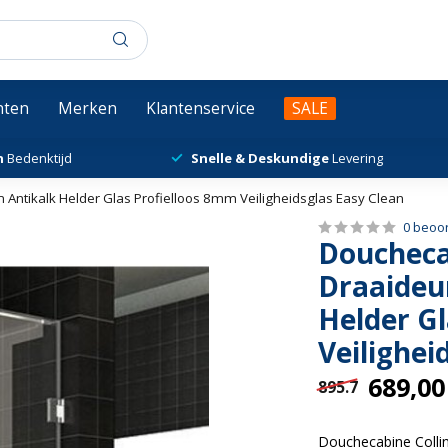
chten
Merken
Klantenservice
SALE
n
Bedenktijd
Snelle & Deskundige
Levering
ntikalk Helder Glas Profielloos 8mm Veiligheidsglas Easy Clean
0 beoo
Doucheca
Draaideu
Helder G
Veilighei
689,00
895.7
Douchecabine Collin