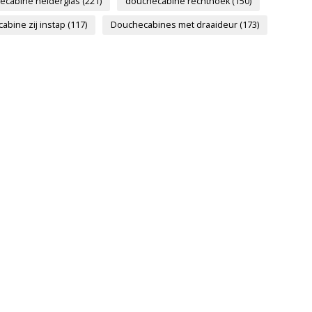
ecabine helderglas
(221)
douchecabine rechthoek
(150)
abine zij instap
(117)
Douchecabines met draaideur
(173)