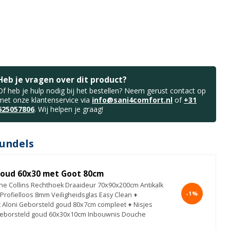
Heb je vragen over dit product?
Of heb je hulp nodig bij het bestellen? Neem gerust contact op
met onze klantenservice via
info@sani4comfort.nl
of
+31
625057806
. Wij helpen je graag!
undels
oud 60x30 met Goot 80cm
e Collins Rechthoek Draaideur 70x90x200cm Antikalk
-1%
 Profielloos 8mm Veiligheidsglas Easy Clean
+
 Aloni Geborsteld goud 80x7cm compleet
+
Nisjes
eborsteld goud 60x30x10cm Inbouwnis Douche