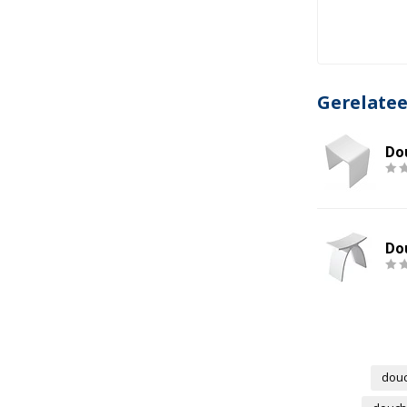
Chroom scharnieren
Gerelate
Do
Do
douc