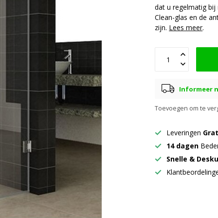
dat u regelmatig bi
Clean-glas en de ant
zijn.
Lees meer
.
Informeer n
Toevoegen om te verg
Leveringen
Grat
14 dagen
Beden
Snelle & Desk
Klantbeordelin