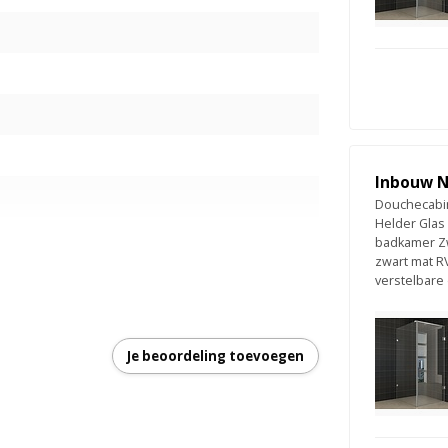
Inbouw N
Douchecabin
Helder Glas
badkamer Z
zwart mat R
s
verstelbare
Je beoordeling toevoegen
ing