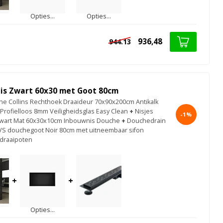
Opties...
Opties...
936,48
944.13
is Zwart 60x30 met Goot 80cm
e Collins Rechthoek Draaideur 70x90x200cm Antikalk
 Profielloos 8mm Veiligheidsglas Easy Clean
+
Nisjes
-1%
wart Mat 60x30x10cm Inbouwnis Douche
+
Douchedrain
VS douchegoot Noir 80cm met uitneembaar sifon
 draaipoten
+
+
Opties...