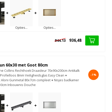
+
+
Opties...
Opties...
936,48
944.13
un 60x30 met Goot 80cm
e Collins Rechthoek Draaideur 70x90x200cm Antikalk
-1%
 Profielloos 8mm Veiligheidsglas Easy Clean
+
 Aloni Gunmetal 80x7cm compleet
+
Nisjes badkamer
10cm Inbouwnis Douche
+
+