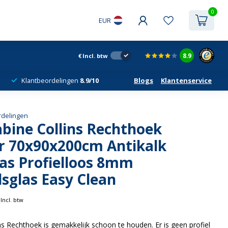
0
EUR
8.9
€
Incl. btw
Klantbeordelingen
8.9/10
Blogs
Klantenservice
rdelingen
bine Collins Rechthoek
r 70x90x200cm Antikalk
las Profielloos 8mm
dsglas Easy Clean
Incl. btw
s Rechthoek is gemakkelijk schoon te houden. Er is geen profiel