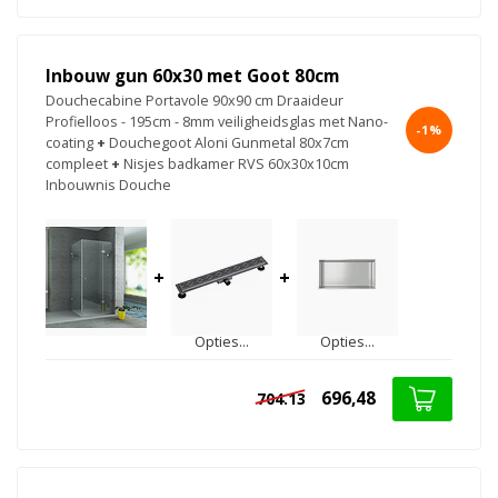
Inbouw gun 60x30 met Goot 80cm
Douchecabine Portavole 90x90 cm Draaideur
Profielloos - 195cm - 8mm veiligheidsglas met Nano-
-1%
coating
+
Douchegoot Aloni Gunmetal 80x7cm
compleet
+
Nisjes badkamer RVS 60x30x10cm
Inbouwnis Douche
+
+
Opties...
Opties...
696,48
704.13