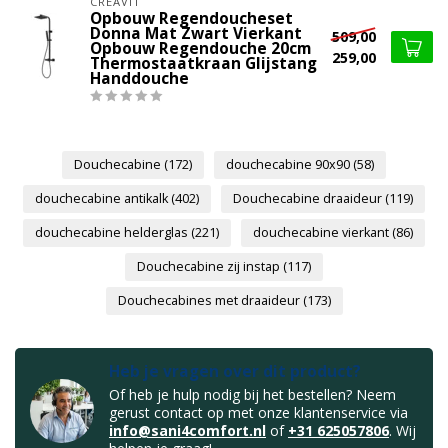
CREAVIT
Opbouw Regendoucheset
Donna Mat Zwart Vierkant
509,00
Opbouw Regendouche 20cm
259,00
Thermostaatkraan Glijstang
Handdouche
Douchecabine
(172)
douchecabine 90x90
(58)
douchecabine antikalk
(402)
Douchecabine draaideur
(119)
douchecabine helderglas
(221)
douchecabine vierkant
(86)
Douchecabine zij instap
(117)
Douchecabines met draaideur
(173)
Heb je vragen over dit product?
Of heb je hulp nodig bij het bestellen? Neem
gerust contact op met onze klantenservice via
info@sani4comfort.nl
of
+31 625057806
. Wij