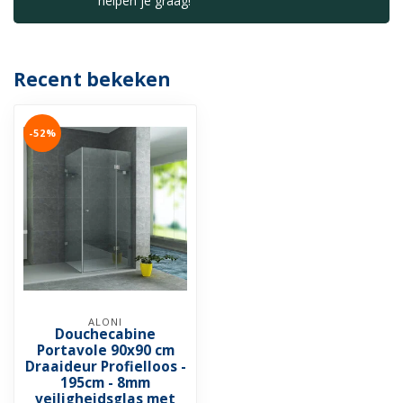
helpen je graag!
Recent bekeken
-52%
ALONI
Douchecabine
Portavole 90x90 cm
Draaideur Profielloos -
195cm - 8mm
veiligheidsglas met