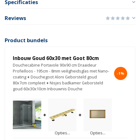
Specificaties
Reviews
Product bundels
Inbouw Goud 60x30 met Goot 80cm
Douchecabine Portavole 90x90 cm Draaideur
Profielloos - 195cm - 8mm veiligheidsglas met Nano-
-1%
coating
+
Douchegoot Aloni Geborsteld goud
80x7cm compleet
+
Nisjes badkamer Geborsteld
goud 60x30x10cm Inbouwnis Douche
+
+
Opties...
Opties...