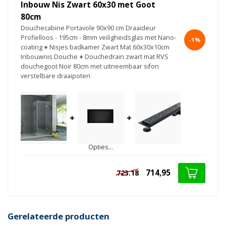
Inbouw Nis Zwart 60x30 met Goot
80cm
Douchecabine Portavole 90x90 cm Draaideur
Profielloos - 195cm - 8mm veiligheidsglas met Nano-
-1%
coating
+
Nisjes badkamer Zwart Mat 60x30x10cm
Inbouwnis Douche
+
Douchedrain zwart mat RVS
douchegoot Noir 80cm met uitneembaar sifon
verstelbare draaipoten
+
+
Opties...
714,95
723.18
Gerelateerde producten