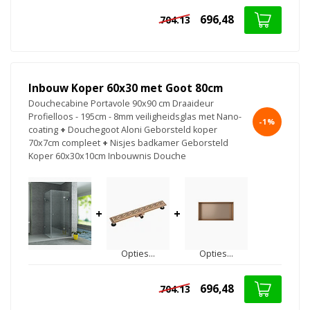
696,48
704.13
Inbouw Koper 60x30 met Goot 80cm
Douchecabine Portavole 90x90 cm Draaideur
Profielloos - 195cm - 8mm veiligheidsglas met Nano-
-1%
coating
+
Douchegoot Aloni Geborsteld koper
70x7cm compleet
+
Nisjes badkamer Geborsteld
Koper 60x30x10cm Inbouwnis Douche
+
+
Opties...
Opties...
696,48
704.13