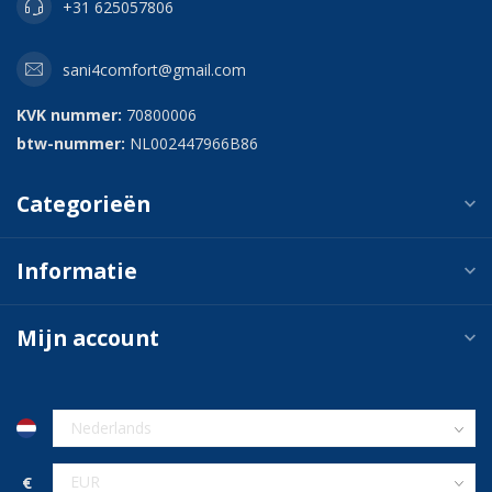
+31 625057806
sani4comfort@gmail.com
KVK nummer:
70800006
btw-nummer:
NL002447966B86
Categorieën
Informatie
Mijn account
€