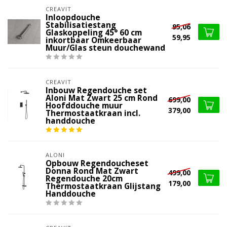
CREAVIT
Inloopdouche
Stabilisatiestang
95,06
Glaskoppeling 45° 60 cm
59,95
inkortbaar Omkeerbaar
Muur/Glas steun douchewand
CREAVIT
Inbouw Regendouche set
Aloni Mat Zwart 25 cm Rond
699,00
Hoofddouche muur
379,00
Thermostaatkraan incl.
handdouche
ALONI
Opbouw Regendoucheset
Donna Rond Mat Zwart
499,00
Regendouche 20cm
179,00
Thermostaatkraan Glijstang
Handdouche