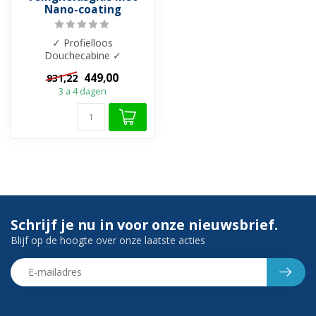
Nano-coating
✓ Profielloos
Douchecabine ✓
Douchedeur draaideur ✓
449,00
931,22
8mm veiliegheidsglas ✓
3 a 4 dagen
Antik...
Schrijf je nu in voor onze nieuwsbrief.
Blijf op de hoogte over onze laatste acties