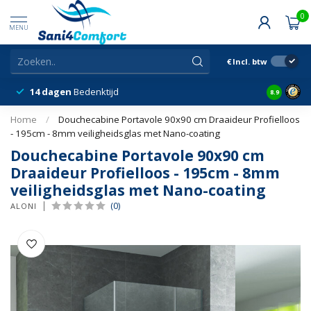
0
MENU
€
Incl. btw
14 dagen
Bedenktijd
Snelle &
8.9
Home
/
Douchecabine Portavole 90x90 cm Draaideur Profielloos
- 195cm - 8mm veiligheidsglas met Nano-coating
Douchecabine Portavole 90x90 cm
Draaideur Profielloos - 195cm - 8mm
veiligheidsglas met Nano-coating
(0)
ALONI