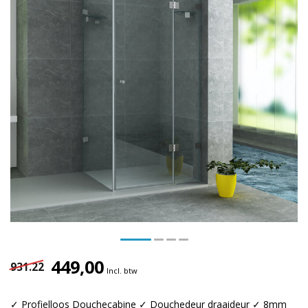
449,00
931.22
Incl. btw
✓ Profielloos Douchecabine ✓ Douchedeur draaideur ✓ 8mm