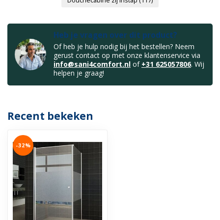
Douchecabine zij instap
(117)
Heb je vragen over dit product?
Of heb je hulp nodig bij het bestellen? Neem
gerust contact op met onze klantenservice via
info@sani4comfort.nl
of
+31 625057806
. Wij
helpen je graag!
Recent bekeken
-32%