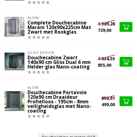
ALONI
Complete Douchecabine
1.589,28
Marani 120x90x225cm Mat
729,00
Zwart met Rookglas
GLISS DESIGN
Douchecabine Zwart
1.034,55
140x90 cm Gliss Dual 6 mm
855,00
Helder glas Nano-coating
ALONI
Douchecabine Portavole
120x90 cm Draaideur
956,61
Profielloos - 195cm - 8mm
499,00
veiligheidsglas met Nano-
coating