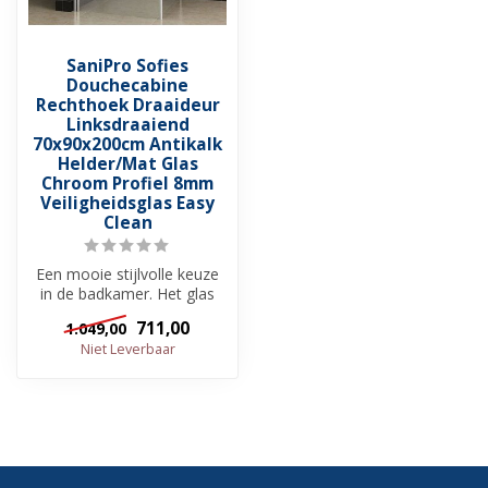
SaniPro Sofies
Douchecabine
Rechthoek Draaideur
Linksdraaiend
70x90x200cm Antikalk
Helder/Mat Glas
Chroom Profiel 8mm
Veiligheidsglas Easy
Clean
Een mooie stijlvolle keuze
in de badkamer. Het glas
van de Sofies
711,00
1.049,00
Douchecabine R...
Niet Leverbaar