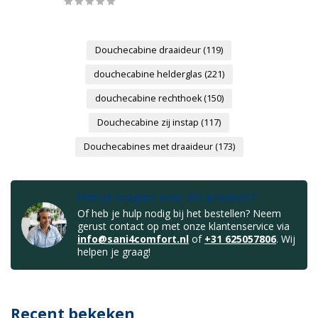
Douchecabine draaideur
(119)
douchecabine helderglas
(221)
douchecabine rechthoek
(150)
Douchecabine zij instap
(117)
Douchecabines met draaideur
(173)
Heb je vragen over dit product?
Of heb je hulp nodig bij het bestellen? Neem
gerust contact op met onze klantenservice via
info@sani4comfort.nl
of
+31 625057806
. Wij
helpen je graag!
Recent bekeken