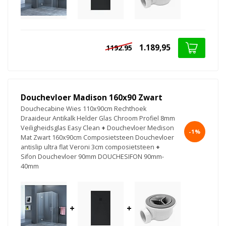
1.189,95
1192.95
Douchevloer Madison 160x90 Zwart
Douchecabine Wies 110x90cm Rechthoek
Draaideur Antikalk Helder Glas Chroom Profiel 8mm
Veiligheidsglas Easy Clean
+
Douchevloer Medison
-1%
Mat Zwart 160x90cm Composietsteen Douchevloer
antislip ultra flat Veroni 3cm composietsteen
+
Sifon Douchevloer 90mm DOUCHESIFON 90mm-
40mm
+
+