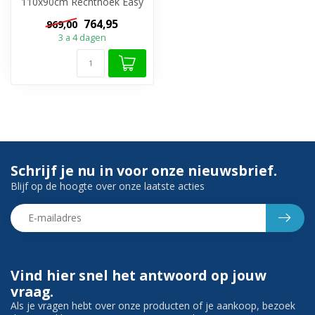
110x90cm Rechthoek Easy
Clean is een veilige,
764,95
969,00
hygiënische en e...
3 a 4 dagen
Schrijf je nu in voor onze nieuwsbrief.
Blijf op de hoogte over onze laatste acties
Vind hier snel het antwoord op jouw
vraag.
Als je vragen hebt over onze producten of je aankoop, bezoek