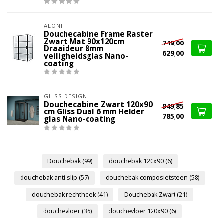
ALONI
Douchecabine Frame Raster
Zwart Mat 90x120cm
749,00
Draaideur 8mm
629,00
veiligheidsglas Nano-
coating
GLISS DESIGN
Douchecabine Zwart 120x90
949,85
cm Gliss Dual 6 mm Helder
785,00
glas Nano-coating
Douchebak
(99)
douchebak 120x90
(6)
douchebak anti-slip
(57)
douchebak composietsteen
(58)
douchebak rechthoek
(41)
Douchebak Zwart
(21)
douchevloer
(36)
douchevloer 120x90
(6)