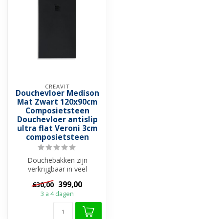
CREAVIT
Douchevloer Medison
Mat Zwart 120x90cm
Composietsteen
Douchevloer antislip
ultra flat Veroni 3cm
composietsteen
Douchebakken zijn
verkrijgbaar in veel
verschillende materialen. Bij
399,00
630,00
het maken v...
3 a 4 dagen