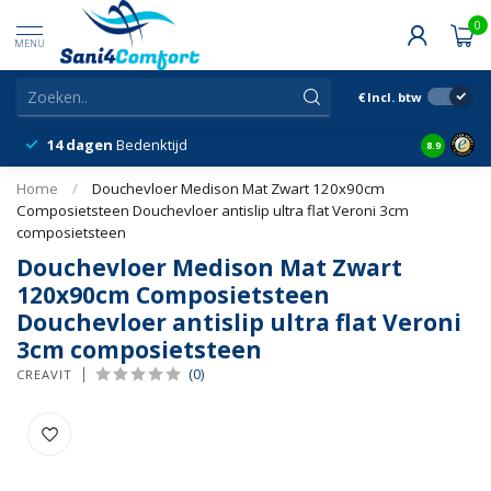
0
MENU
€
Incl. btw
14 dagen
Bedenktijd
Snelle &
8.9
Home
/
Douchevloer Medison Mat Zwart 120x90cm
Composietsteen Douchevloer antislip ultra flat Veroni 3cm
composietsteen
Douchevloer Medison Mat Zwart
120x90cm Composietsteen
Douchevloer antislip ultra flat Veroni
3cm composietsteen
(0)
CREAVIT