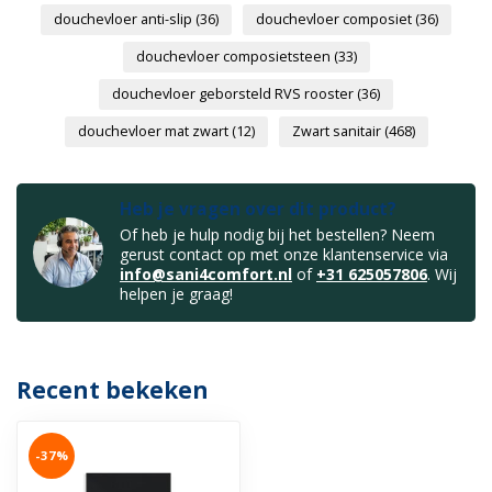
douchevloer anti-slip
(36)
douchevloer composiet
(36)
douchevloer composietsteen
(33)
douchevloer geborsteld RVS rooster
(36)
douchevloer mat zwart
(12)
Zwart sanitair
(468)
Heb je vragen over dit product?
Of heb je hulp nodig bij het bestellen? Neem
gerust contact op met onze klantenservice via
info@sani4comfort.nl
of
+31 625057806
. Wij
helpen je graag!
Recent bekeken
-37%