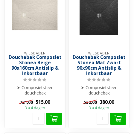
WIESBADEN
WIESBADEN
Douchebak Composiet
Douchebak Composiet
Stonea Beige
Stonea Mat Zwart
90x160cm Antislip &
90x90cm Antislip &
Inkortbaar
Inkortbaar
➤ Composietsteen
➤ Composietsteen
douchebak
douchebak
➤ Anti-slip
➤ Anti-slip
515,00
380,00
721,00
532,00
➤ Krasvrij & Stootbestendig
➤ Krasvrij & Stootbestendig
3 a 4 dagen
3 a 4 dagen
➤ Inkortba...
➤ Inkortba...