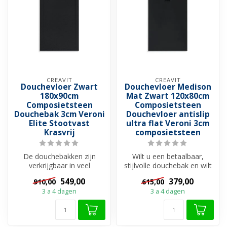
CREAVIT
CREAVIT
Douchevloer Zwart
Douchevloer Medison
180x90cm
Mat Zwart 120x80cm
Composietsteen
Composietsteen
Douchebak 3cm Veroni
Douchevloer antislip
Elite Stootvast
ultra flat Veroni 3cm
Krasvrij
composietsteen
De douchebakken zijn
Wilt u een betaalbaar,
verkrijgbaar in veel
stijlvolle douchebak en wilt
verschillende materialen. Als
u uw douche een onderdeel
549,00
379,00
910,00
615,00
u jaren...
v...
3 a 4 dagen
3 a 4 dagen