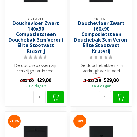
CREAVIT
CREAVIT
Douchevloer Zwart
Douchevloer Zwart
140x90
160x90
Composietsteen
Composietsteen
Douchebak 3cm Veroni
Douchebak 3cm Veroni
Elite Stootvast
Elite Stootvast
Krasvrij
Krasvrij
De douchebakken zijn
De douchebakken zijn
verkrijgbaar in veel
verkrijgbaar in veel
verschillende materialen. Als
verschillende materialen. Als
429,00
529,00
695,00
1.023,39
u jarenl...
u jarenl...
3 a 4 dagen
3 a 4 dagen
-40%
-38%