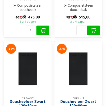
➤ Composietsteen
➤ Composietsteen
douchebak
douchebak
➤ Anti-slip
➤ Anti-slip
475,00
515,00
665,00
721,00
➤ Krasvrij & Stootbestendig
➤ Krasvrij & Stootbestendig
3 a 4 dagen
3 a 4 dagen
➤ Inkortba...
➤ Inkortba...
-36%
-37%
CREAVIT
CREAVIT
Douchevloer Zwart
Douchevloer Zwart
120x80cm
120x90cm