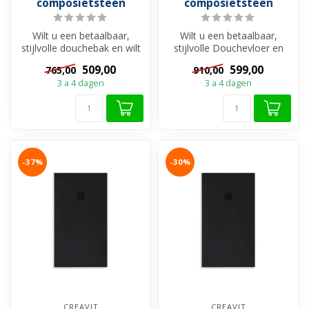
composietsteen
composietsteen
Wilt u een betaalbaar,
Wilt u een betaalbaar,
stijlvolle douchebak en wilt
stijlvolle Douchevloer en
u uw douche een onderdeel
wilt u uw douche een
509,00
599,00
765,00
910,00
v...
onderdeel...
3 a 4 dagen
3 a 4 dagen
-37%
-30%
CREAVIT
CREAVIT