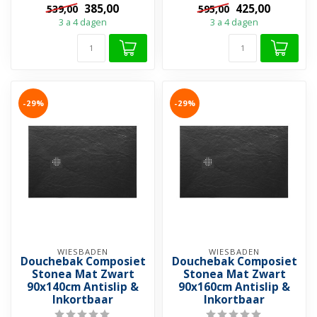
385,00
425,00
539,00
595,00
➤ Krasvrij & Stootbestendig
➤ Krasvrij & Stootbestendig
3 a 4 dagen
3 a 4 dagen
➤ Inkortba...
➤ Inkortba...
-29%
-29%
WIESBADEN
WIESBADEN
Douchebak Composiet
Douchebak Composiet
Stonea Mat Zwart
Stonea Mat Zwart
90x140cm Antislip &
90x160cm Antislip &
Inkortbaar
Inkortbaar