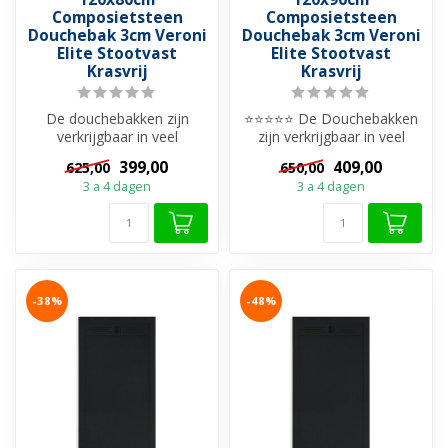
Composietsteen
Composietsteen
Douchebak 3cm Veroni
Douchebak 3cm Veroni
Elite Stootvast
Elite Stootvast
Krasvrij
Krasvrij
De douchebakken zijn
⭐⭐⭐⭐⭐ De Douchebakken
verkrijgbaar in veel
zijn verkrijgbaar in veel
verschillende materialen. Als
verschillende materialen. Als
399,00
409,00
625,00
650,00
u jarenl...
u...
3 a 4 dagen
3 a 4 dagen
-38%
-48%