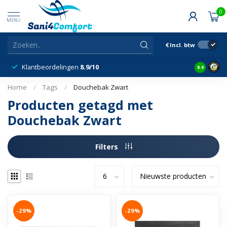
0
MENU
€
Incl. btw
Klantbeordelingen
8.9/10
8.9
Home
/
Tags
/
Douchebak Zwart
Producten getagd met
Douchebak Zwart
Filters
-29%
-29%