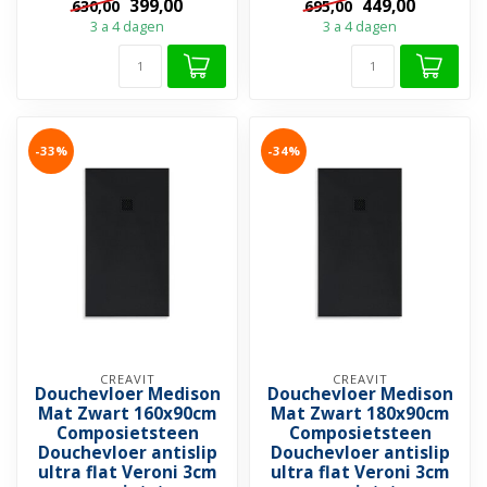
399,00
449,00
630,00
695,00
het maken v...
v...
3 a 4 dagen
3 a 4 dagen
-33%
-34%
CREAVIT
CREAVIT
Douchevloer Medison
Douchevloer Medison
Mat Zwart 160x90cm
Mat Zwart 180x90cm
Composietsteen
Composietsteen
Douchevloer antislip
Douchevloer antislip
ultra flat Veroni 3cm
ultra flat Veroni 3cm