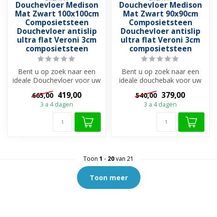
Douchevloer Medison
Douchevloer Medison
Mat Zwart 100x100cm
Mat Zwart 90x90cm
Composietsteen
Composietsteen
Douchevloer antislip
Douchevloer antislip
ultra flat Veroni 3cm
ultra flat Veroni 3cm
composietsteen
composietsteen
Bent u op zoek naar een
Bent u op zoek naar een
ideale Douchevloer voor uw
ideale douchebak voor uw
douchevloer?
douchevloer?
419,00
379,00
665,00
540,00
Douchebakken zi...
Douchebakken zijn ...
3 a 4 dagen
3 a 4 dagen
Toon
1
-
20
van 21
Toon meer