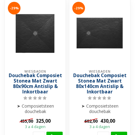
-29%
-29%
WIESBADEN
WIESBADEN
Douchebak Composiet
Douchebak Composiet
Stonea Mat Zwart
Stonea Mat Zwart
80x90cm Antislip &
80x140cm Antislip &
Inkortbaar
Inkortbaar
➤ Composietsteen
➤ Composietsteen
douchebak
douchebak
➤ Anti-slip
➤ Anti-slip
325,00
430,00
455,00
602,00
➤ Krasvrij & Stootbestendig
➤ Krasvrij & Stootbestendig
3 a 4 dagen
3 a 4 dagen
➤ Inkortba...
➤ Inkortba...