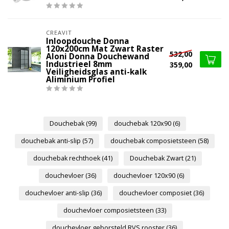
CREAVIT
Inloopdouche Donna
120x200cm Mat Zwart Raster
532,00
Aloni Donna Douchewand
Industrieel 8mm
359,00
Veiligheidsglas anti-kalk
Aliminium Profiel
Douchebak
(99)
douchebak 120x90
(6)
douchebak anti-slip
(57)
douchebak composietsteen
(58)
douchebak rechthoek
(41)
Douchebak Zwart
(21)
douchevloer
(36)
douchevloer 120x90
(6)
douchevloer anti-slip
(36)
douchevloer composiet
(36)
douchevloer composietsteen
(33)
douchevloer geborsteld RVS rooster
(36)