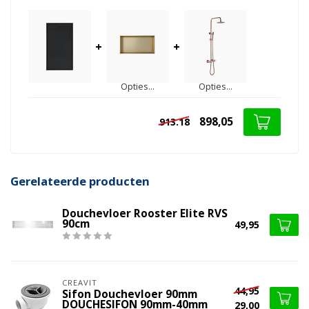
+
+
Opties...
Opties...
898,05
913.18
Gerelateerde producten
Douchevloer Rooster Elite RVS
90cm
49,95
CREAVIT
44,95
Sifon Douchevloer 90mm
DOUCHESIFON 90mm-40mm
29,00