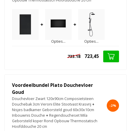
Opbouw Thermostatisch Hoofddouche 20 cm
+
+
Opties...
Opties...
723,45
733.18
Voordeelbundel Plato Douchevloer
Goud
Douchevloer Zwart 120x90cm Composietsteen
Douchebak 3cm Veroni Elite Stootvast Krasvrij
+
-2%
Nisjes badkamer Geborsteld goud 60x30x10cm
Inbouwnis Douche
+
Regendoucheset Mila
Geborsteld koper Rond Opbouw Thermostatisch
Hoofddouche 20 cm