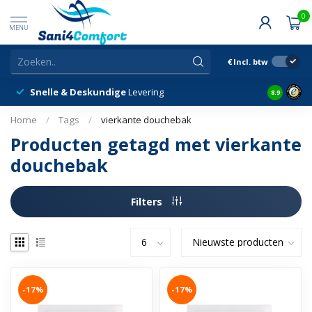
0
MENU
€
Incl. btw
Snelle & Deskundige
Levering
Klantbeor
8.9
Home
/
Tags
/
vierkante douchebak
Producten getagd met vierkante
douchebak
Filters
-17%
-17%