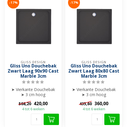
-17%
-17%
GLISS DESIGN
GLISS DESIGN
Gliss Uno Douchebak
Gliss Uno Douchebak
Zwart Laag 90x90 Cast
Zwart Laag 80x80 Cast
Marble 3cm
Marble 3cm
➤ Vierkante Douchebak
➤ Vierkante Douchebak
➤ 3 cm hoog
➤ 3 cm hoog
➤ Materiaal Cast Marble
➤ Materiaal Cast Marble
420,00
360,00
508,20
435,60
➤ Extra verstevig...
➤ Extra verstevig...
4 tot 6 weken
4 tot 6 weken