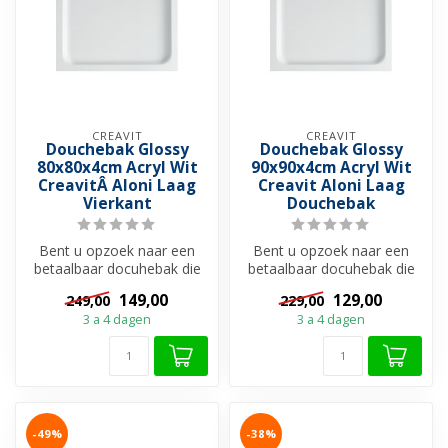
CREAVIT
CREAVIT
Douchebak Glossy
Douchebak Glossy
80x80x4cm Acryl Wit
90x90x4cm Acryl Wit
CreavitÂ Aloni Laag
Creavit Aloni Laag
Vierkant
Douchebak
Bent u opzoek naar een
Bent u opzoek naar een
betaalbaar docuhebak die
betaalbaar docuhebak die
tegelijk strak en
tegelijk strak en
149,00
129,00
249,00
229,00
moderneruit z...
moderneruit z...
3 a 4 dagen
3 a 4 dagen
-49%
-38%