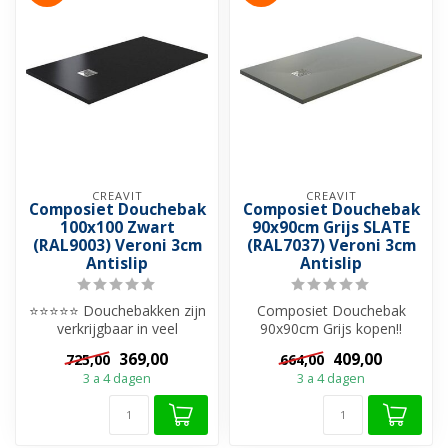
CREAVIT
CREAVIT
Composiet Douchebak
Composiet Douchebak
100x100 Zwart
90x90cm Grijs SLATE
(RAL9003) Veroni 3cm
(RAL7037) Veroni 3cm
Antislip
Antislip
⭐⭐⭐⭐⭐ Douchebakken zijn
Composiet Douchebak
verkrijgbaar in veel
90x90cm Grijs kopen!!
verschillende materialen.
Douchebakken zijn
369,00
409,00
725,00
664,00
Zoekt u e...
verkrijgbaar in vee...
3 a 4 dagen
3 a 4 dagen