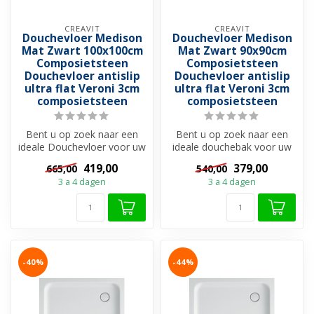
CREAVIT
CREAVIT
Douchevloer Medison
Douchevloer Medison
Mat Zwart 100x100cm
Mat Zwart 90x90cm
Composietsteen
Composietsteen
Douchevloer antislip
Douchevloer antislip
ultra flat Veroni 3cm
ultra flat Veroni 3cm
composietsteen
composietsteen
Bent u op zoek naar een
Bent u op zoek naar een
ideale Douchevloer voor uw
ideale douchebak voor uw
douchevloer?
douchevloer?
419,00
379,00
665,00
540,00
Douchebakken zi...
Douchebakken zijn ...
3 a 4 dagen
3 a 4 dagen
-40%
-44%