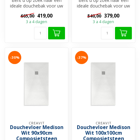
Bent u op zoek naar een
Bent u op zoek naar een
ideale douchebak voor uw
ideale douchebak voor uw
douchevloer?
douchevloer?
419,00
379,00
665,00
540,00
Douchebakken zijn ...
Douchebakken zijn ...
3 a 4 dagen
3 a 4 dagen
-30%
-37%
CREAVIT
CREAVIT
Douchevloer Medison
Douchevloer Medison
Wit 90x90cm
Wit 100x100cm
Composietsteen
Composietsteen