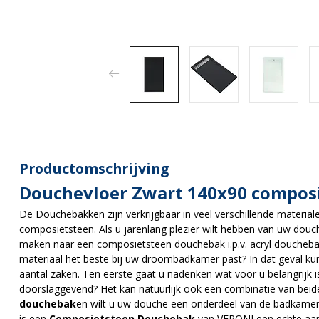
Productomschrijving
Douchevloer Zwart 140x90 compos
De Douchebakken zijn verkrijgbaar in veel verschillende materiale
composietsteen. Als u jarenlang plezier wilt hebben van uw dou
maken naar een composietsteen douchebak i.p.v. acryl douchebak 
materiaal het beste bij uw droombadkamer past? In dat geval k
aantal zaken. Ten eerste gaat u nadenken wat voor u belangrijk is
doorslaggevend? Het kan natuurlijk ook een combinatie van beide
douchebak
en wilt u uw douche een onderdeel van de badkame
is een
Composietsteen Douchebak
van VERONI een echte aan