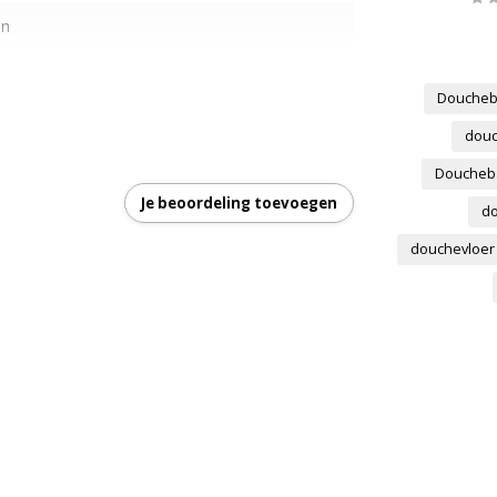
en
Douche
douc
Doucheb
Je beoordeling toevoegen
do
douchevloer