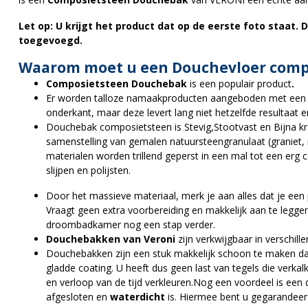
Let op: U krijgt het product dat op de eerste foto staat. 
toegevoegd.
Waarom moet u een Douchevloer comp
Composietsteen Douchebak
is een populair product
.
Er worden talloze namaakproducten aangeboden met een so
onderkant, maar deze levert lang niet hetzelfde resultaat
Douchebak composietsteen is Stevig,Stootvast en Bijna kr
samenstelling van gemalen natuursteengranulaat (graniet, 
materialen worden trillend geperst in een mal tot een er
slijpen en polijsten.
Door het massieve materiaal, merk je aan alles dat je een
Vraagt geen extra voorbereiding en makkelijk aan te legge
droombadkamer nog een stap verder.
Douchebakken van Veroni
zijn verkwijgbaar in verschill
Douchebakken zijn een stuk makkelijk schoon te maken dan
gladde coating. U heeft dus geen last van tegels die verka
en verloop van de tijd verkleuren.Nog een voordeel is ee
afgesloten en
waterdicht
is. Hiermee bent u gegarandeer