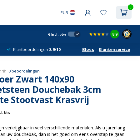
0
EUR
8.9
€
Incl. btw
Klantbeordelingen
8.9/10
Blogs
Klantenservice
0 beoordelingen
oer Zwart 140x90
tsteen Douchebak 3cm
ite Stootvast Krasvrij
cl. btw
 verkrijgbaar in veel verschillende materialen. Als u jarenlang
 van uw douchebak, dan is het goed om eens overstap te gaan