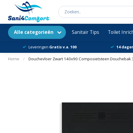
Alle categorieën
Sanitair Tips
Toilet Inri
Leveringen
Gratis v.a. 100
14 dage
Home
/
Douchevloer Zwart 140x90 Composietsteen Douchebak 3cm