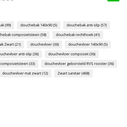
bak
(99)
douchebak 140x90
(5)
douchebak anti-slip
(57)
hebak composietsteen
(58)
douchebak rechthoek
(41)
ak Zwart
(21)
douchevloer
(36)
douchevloer 140x90
(5)
uchevloer anti-slip
(36)
douchevloer composiet
(36)
 composietsteen
(33)
douchevloer geborsteld RVS rooster
(36)
douchevloer mat zwart
(12)
Zwart sanitair
(468)