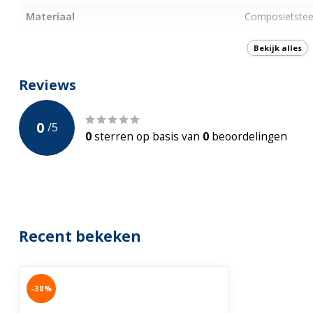
Materiaal
Composietste
Kleur
Mat Zwart
Bekijk alles
Kleur rooster
RVS
Reviews
Radius
n.v.t.
0
/
5
Voorpaneel
N.v.t.
0
sterren op basis van
0
beoordelingen
Anti-slip
Incl. Potenset
N.v.t.
Incl. sifon
Recent bekeken
Garantie
2 jaar
-38%