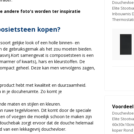
Douchevloe
Elite Stootva
De andere foto's worden ter inspiratie
Inbouwnis 
Thermostat
osietsteen kopen?
ort gelijke look of een holle binnen- en
 en de gebruiksgemak als het zou moeten bieden.
asvrij.Kort samengevat is composietsteen is een
marmer of kwarts), hars en kleurstoffen. De
g compact geheel. Deze kan men vervolgens zagen,
 product hebt met kwaliteit en duurzaamheid.
n in je docuheruimte. Zo komt je
ende maten en stijlen en kleuren.
Voordeel
 ruwe tegelvloeren. Dit komt door de speciale
Douchevloe
lken of voegen die moeilijk schoon te maken zijn
Elite Stootva
n douchebak zorgt ervoor dat de douche helemaal
60x30x10cm
d van een lekkagevrij douchevloer.
koper Rond