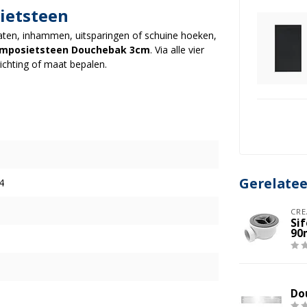
ietsteen
ten, inhammen, uitsparingen of schuine hoeken,
omposietsteen Douchebak 3cm
. Via alle vier
ichting of maat bepalen.
Gerelate
4
CRE
Si
90
Do