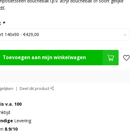
osietsteen douchebak i.p.v. acryl douchebak of soort gelijke
er
.
:
*
Toevoegen aan mijn winkelwagen
elijken
Deel dit product
is v.a. 100
ktijd
undige
Levering
gen
8.9/10