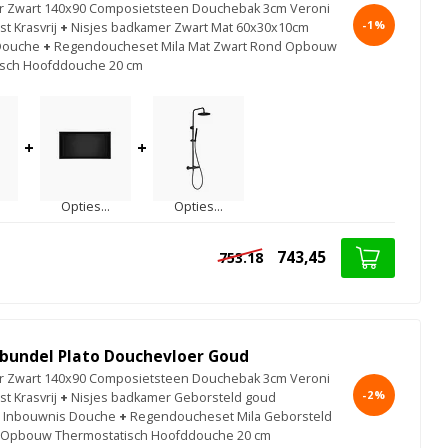
r Zwart 140x90 Composietsteen Douchebak 3cm Veroni
-1%
st Krasvrij
+
Nisjes badkamer Zwart Mat 60x30x10cm
Douche
+
Regendoucheset Mila Mat Zwart Rond Opbouw
isch Hoofddouche 20 cm
+
+
Opties...
Opties...
743,45
753.18
bundel Plato Douchevloer Goud
r Zwart 140x90 Composietsteen Douchebak 3cm Veroni
-2%
st Krasvrij
+
Nisjes badkamer Geborsteld goud
 Inbouwnis Douche
+
Regendoucheset Mila Geborsteld
 Opbouw Thermostatisch Hoofddouche 20 cm