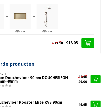
+
+
Opties...
Opties...
918,05
933.18
erde producten
AVIT
44,95
fon Douchevloer 90mm DOUCHESIFON
mm-40mm
29,00
uchevloer Rooster Elite RVS 90cm
49,95