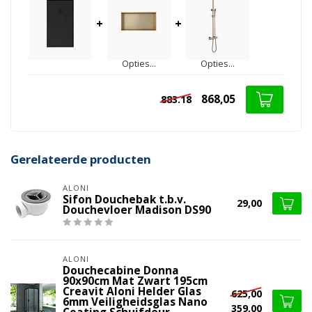
+
+
Opties...
Opties...
868,05
883.18
Gerelateerde producten
ALONI
Sifon Douchebak t.b.v.
29,00
Douchevloer Madison DS90
ALONI
Douchecabine Donna
90x90cm Mat Zwart 195cm
Creavit Aloni Helder Glas
625,00
6mm Veiligheidsglas Nano
359,00