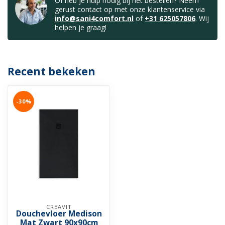
Of heb je hulp nodig bij het bestellen? Neem
gerust contact op met onze klantenservice via
info@sani4comfort.nl
of
+31 625057806
. Wij
helpen je graag!
Recent bekeken
-30%
CREAVIT
Douchevloer Medison
Mat Zwart 90x90cm