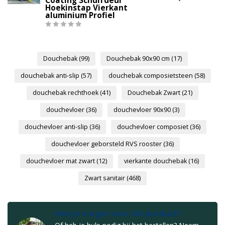
Coating Schuifdeur
Hoekinstap Vierkant
aluminium Profiel
Douchebak
(99)
Douchebak 90x90 cm
(17)
douchebak anti-slip
(57)
douchebak composietsteen
(58)
douchebak rechthoek
(41)
Douchebak Zwart
(21)
douchevloer
(36)
douchevloer 90x90
(3)
douchevloer anti-slip
(36)
douchevloer composiet
(36)
douchevloer geborsteld RVS rooster
(36)
douchevloer mat zwart
(12)
vierkante douchebak
(16)
Zwart sanitair
(468)
Heb je vragen over dit product?