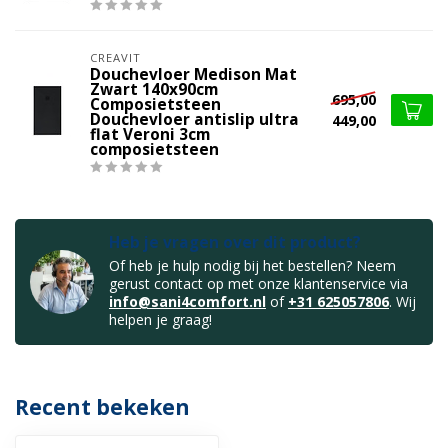
CREAVIT
Douchevloer Medison Mat
Zwart 140x90cm
695,00
Composietsteen
Douchevloer antislip ultra
449,00
flat Veroni 3cm
composietsteen
Heb je vragen over dit product?
Of heb je hulp nodig bij het bestellen? Neem
gerust contact op met onze klantenservice via
info@sani4comfort.nl
of
+31 625057806
. Wij
helpen je graag!
Recent bekeken