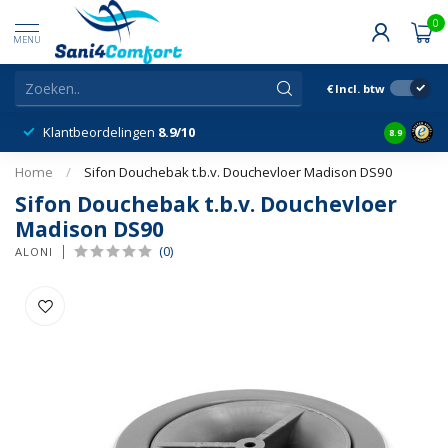
0
MENU
€
Incl. btw
Klantbeordelingen
8.9/10
8.9
Home
/
Sifon Douchebak t.b.v. Douchevloer Madison DS90
Sifon Douchebak t.b.v. Douchevloer
Madison DS90
(0)
ALONI