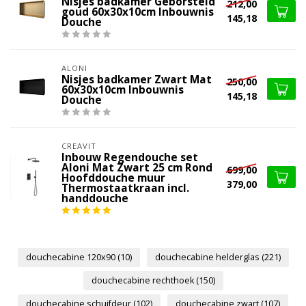
Nisjes badkamer Geborsteld
212,00
goud 60x30x10cm Inbouwnis
145,18
Douche
ALONI
Nisjes badkamer Zwart Mat
250,00
60x30x10cm Inbouwnis
145,18
Douche
CREAVIT
Inbouw Regendouche set
Aloni Mat Zwart 25 cm Rond
699,00
Hoofddouche muur
379,00
Thermostaatkraan incl.
handdouche
douchecabine 120x90
(10)
douchecabine helderglas
(221)
douchecabine rechthoek
(150)
douchecabine schuifdeur
(102)
douchecabine zwart
(107)