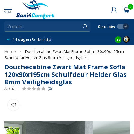
0
MENU
€
Incl. btw
14 dagen
Bedenktijd
Snelle &
8.9
Home
/
Douchecabine Zwart Mat Frame Sofia 120x90x195cm
Schuifdeur Helder Glas 8mm Veiligheidsglas
Douchecabine Zwart Mat Frame Sofia
120x90x195cm Schuifdeur Helder Glas
8mm Veiligheidsglas
(0)
ALONI