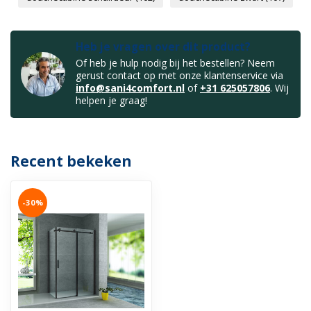
Heb je vragen over dit product?
Of heb je hulp nodig bij het bestellen? Neem
gerust contact op met onze klantenservice via
info@sani4comfort.nl
of
+31 625057806
. Wij
helpen je graag!
Recent bekeken
-30%