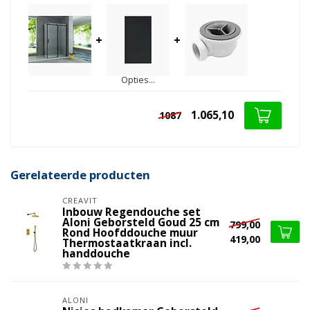
+
+
Opties...
1.065,10
1087
Gerelateerde producten
CREAVIT
Inbouw Regendouche set
Aloni Geborsteld Goud 25 cm
799,00
Rond Hoofddouche muur
419,00
Thermostaatkraan incl.
handdouche
ALONI