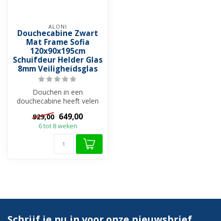
ALONI
Douchecabine Zwart
Mat Frame Sofia
120x90x195cm
Schuifdeur Helder Glas
8mm Veiligheidsglas
Douchen in een
douchecabine heeft velen
voordelen. Met deze
649,00
929,00
douchecabine geniet ...
6 tot 8 weken
Schrijf je nu in voor onze nieuwsbrief.