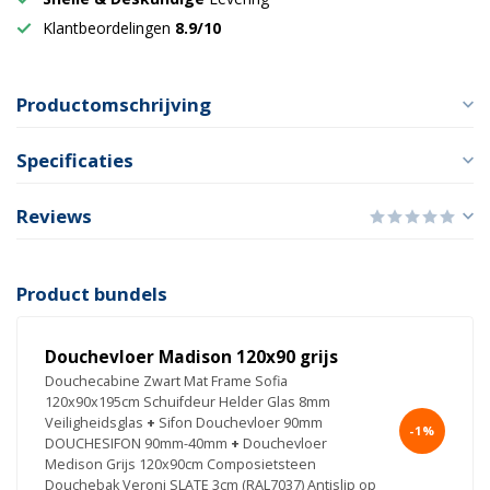
Klantbeordelingen
8.9/10
Productomschrijving
Specificaties
Reviews
Product bundels
Douchevloer Madison 120x90 grijs
Douchecabine Zwart Mat Frame Sofia
120x90x195cm Schuifdeur Helder Glas 8mm
Veiligheidsglas
+
Sifon Douchevloer 90mm
-1%
DOUCHESIFON 90mm-40mm
+
Douchevloer
Medison Grijs 120x90cm Composietsteen
Douchebak Veroni SLATE 3cm (RAL7037) Antislip op