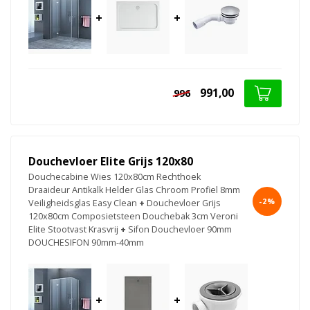
+
+
991,00
996
Douchevloer Elite Grijs 120x80
Douchecabine Wies 120x80cm Rechthoek
Draaideur Antikalk Helder Glas Chroom Profiel 8mm
-2%
Veiligheidsglas Easy Clean
+
Douchevloer Grijs
120x80cm Composietsteen Douchebak 3cm Veroni
Elite Stootvast Krasvrij
+
Sifon Douchevloer 90mm
DOUCHESIFON 90mm-40mm
+
+