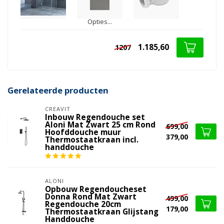
Opties...
1.185,60
1207
Gerelateerde producten
CREAVIT
Inbouw Regendouche set
Aloni Mat Zwart 25 cm Rond
699,00
Hoofddouche muur
379,00
Thermostaatkraan incl.
handdouche
ALONI
Opbouw Regendoucheset
Donna Rond Mat Zwart
499,00
Regendouche 20cm
179,00
Thermostaatkraan Glijstang
Handdouche