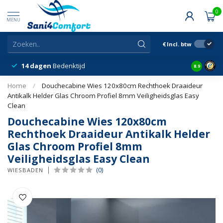
0
MENU
€
Incl. btw
14 dagen
Bedenktijd
Snelle &
8.9
Home
/
Douchecabine Wies 120x80cm Rechthoek Draaideur
Antikalk Helder Glas Chroom Profiel 8mm Veiligheidsglas Easy
Clean
Douchecabine Wies 120x80cm
Rechthoek Draaideur Antikalk Helder
Glas Chroom Profiel 8mm
Veiligheidsglas Easy Clean
(0)
WIESBADEN