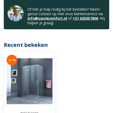
Heb je vragen over dit product?
Of heb je hulp nodig bij het bestellen? Neem
gerust contact op met onze klantenservice via
info@sani4comfort.nl
of
+31 625057806
. Wij
helpen je graag!
Recent bekeken
-21%
WIESBADEN