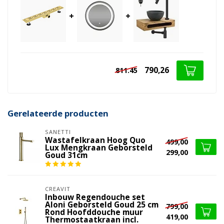
+
+
790,26
811.45
Gerelateerde producten
SANETTI
Wastafelkraan Hoog Quo
499,00
Lux Mengkraan Geborsteld
299,00
Goud 31cm
CREAVIT
Inbouw Regendouche set
Aloni Geborsteld Goud 25 cm
799,00
Rond Hoofddouche muur
419,00
Thermostaatkraan incl.