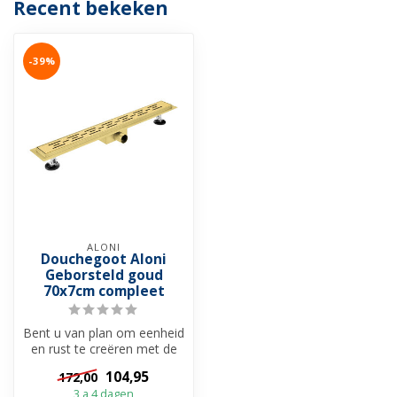
Recent bekeken
-39%
ALONI
Douchegoot Aloni
Geborsteld goud
70x7cm compleet
Bent u van plan om eenheid
en rust te creëren met de
unieke kleuren, dan bent u
104,95
172,00
...
3 a 4 dagen