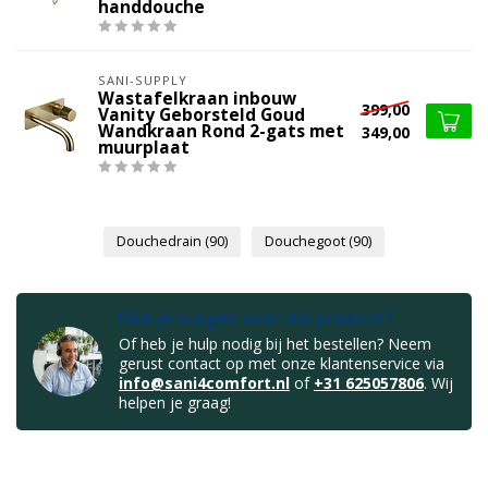
handdouche
SANI-SUPPLY
Wastafelkraan inbouw
399,00
Vanity Geborsteld Goud
Wandkraan Rond 2-gats met
349,00
muurplaat
Douchedrain
(90)
Douchegoot
(90)
Heb je vragen over dit product?
Of heb je hulp nodig bij het bestellen? Neem
gerust contact op met onze klantenservice via
info@sani4comfort.nl
of
+31 625057806
. Wij
helpen je graag!