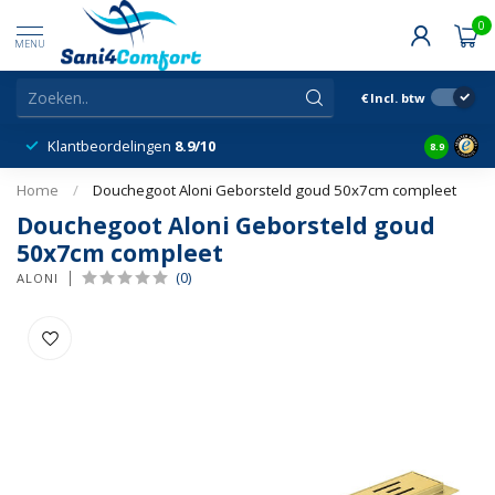
0
MENU
€
Incl. btw
Klantbeordelingen
8.9/10
8.9
Home
/
Douchegoot Aloni Geborsteld goud 50x7cm compleet
Douchegoot Aloni Geborsteld goud
50x7cm compleet
(0)
ALONI