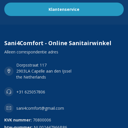
Klantenservice
Sani4Comfort - Online Sanitairwinkel
Alleen correspondentie adres
Dorpsstraat 117
2903LA Capelle aan den Ijssel
the Netherlands
+31 625057806
sani4comfort@gmail.com
KVK nummer:
70800006
btw-nummer:
NL002447966B86