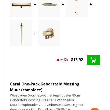
+
+
+
+
813,92
833.68
Caral One-Pack Geborsteld Messing
Muur (compleet)
Wiesbaden Douchegoot met tegelrooster 80cm
Geborsteld Messing - 33.4237
+
Wiesbaden
Douchekophouder Caral Geborsteld Messing met
doucheaansluiting Kantelbaar - 29.5944
+