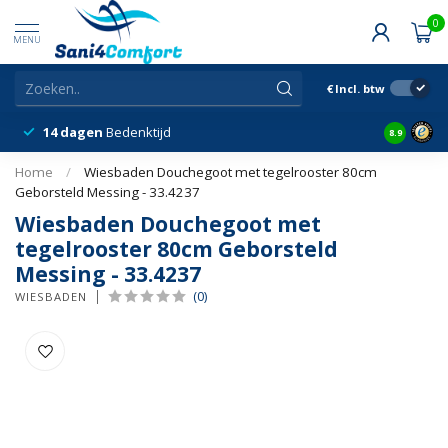
0
MENU
€
Incl. btw
14 dagen
Bedenktijd
Snelle &
8.9
Home
/
Wiesbaden Douchegoot met tegelrooster 80cm
Geborsteld Messing - 33.4237
Wiesbaden Douchegoot met
tegelrooster 80cm Geborsteld
Messing - 33.4237
(0)
WIESBADEN