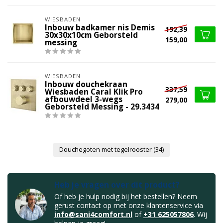
WIESBADEN
Inbouw badkamer nis Demis
192,39
30x30x10cm Geborsteld
159,00
messing
WIESBADEN
Inbouw douchekraan
337,59
Wiesbaden Caral Klik Pro
afbouwdeel 3-wegs
279,00
Geborsteld Messing - 29.3434
Douchegoten met tegelrooster
(34)
Heb je vragen over dit product?
Of heb je hulp nodig bij het bestellen? Neem
gerust contact op met onze klantenservice via
info@sani4comfort.nl
of
+31 625057806
. Wij