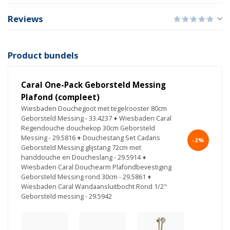
Reviews
Product bundels
Caral One-Pack Geborsteld Messing
Plafond (compleet)
Wiesbaden Douchegoot met tegelrooster 80cm
Geborsteld Messing - 33.4237
+
Wiesbaden Caral
Regendouche douchekop 30cm Geborsteld
Messing - 29.5816
+
Douchestang Set Cadans
-2%
Geborsteld Messing glijstang 72cm met
handdouche en Doucheslang - 29.5914
+
Wiesbaden Caral Douchearm Plafondbevestiging
Geborsteld Messing rond 30cm - 29.5861
+
Wiesbaden Caral Wandaansluitbocht Rond 1/2"
Geborsteld messing - 29.5942