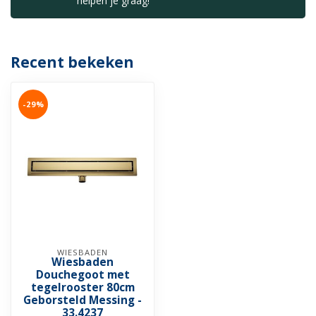
helpen je graag!
Recent bekeken
-29%
WIESBADEN
Wiesbaden
Douchegoot met
tegelrooster 80cm
Geborsteld Messing -
33.4237