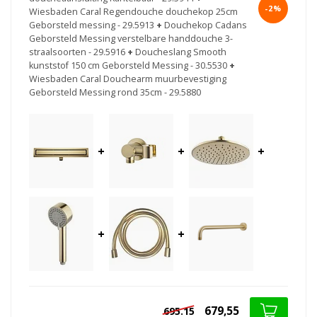
-2%
Wiesbaden Caral Regendouche douchekop 25cm
Geborsteld messing - 29.5913
+
Douchekop Cadans
Geborsteld Messing verstelbare handdouche 3-
straalsoorten - 29.5916
+
Doucheslang Smooth
kunststof 150 cm Geborsteld Messing - 30.5530
+
Wiesbaden Caral Douchearm muurbevestiging
Geborsteld Messing rond 35cm - 29.5880
+
+
+
+
+
679,55
695.15