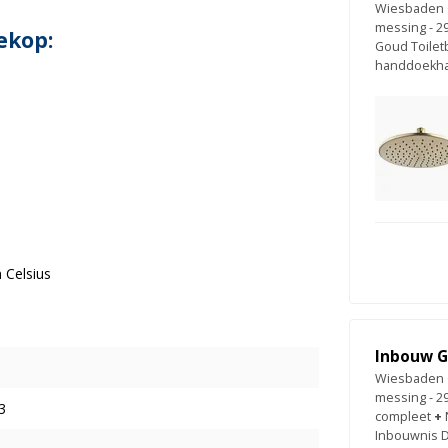
Wiesbaden 
messing - 2
ekop:
Goud Toilet
handdoekh
 Celsius
Inbouw G
Wiesbaden 
messing - 2
3
compleet
+
Inbouwnis 