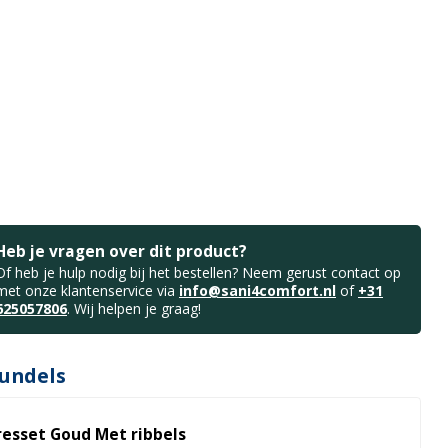
Heb je vragen over dit product?
Of heb je hulp nodig bij het bestellen? Neem gerust contact op
met onze klantenservice via
info@sani4comfort.nl
of
+31
625057806
. Wij helpen je graag!
undels
resset Goud Met ribbels