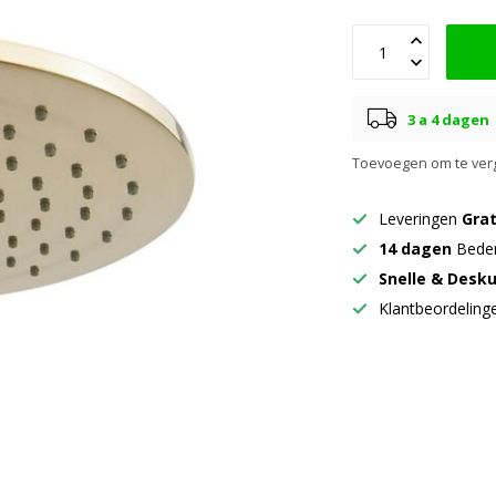
3 a 4 dagen
Toevoegen om te verg
Leveringen
Grat
14 dagen
Beden
Snelle & Desk
Klantbeordelin