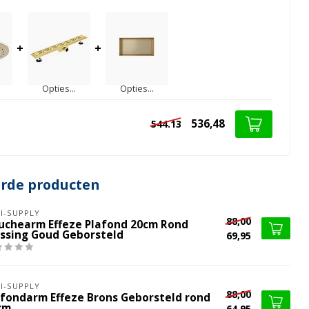
+
+
Opties...
Opties...
536,48
544.13
erde producten
I-SUPPLY
88,00
uchearm Effeze Plafond 20cm Rond
ssing Goud Geborsteld
69,95
I-SUPPLY
88,00
afondarm Effeze Brons Geborsteld rond
cm
64,95