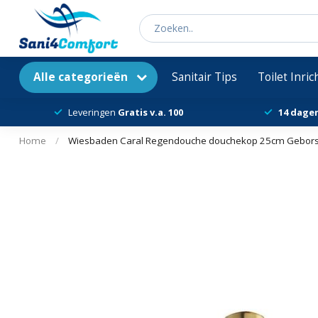
Alle categorieën
Sanitair Tips
Toilet Inri
Leveringen
Gratis v.a. 100
14 dage
Home
/
Wiesbaden Caral Regendouche douchekop 25cm Geborst