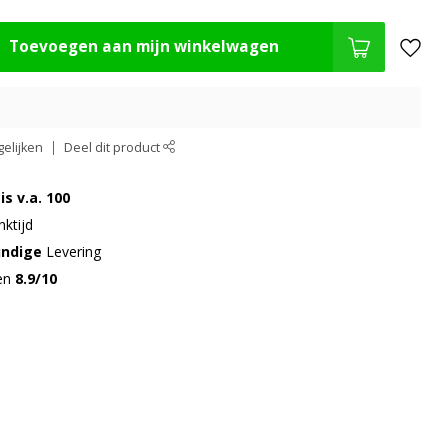
Toevoegen aan mijn winkelwagen
elijken
Deel dit product
is v.a. 100
ktijd
undige
Levering
gen
8.9/10