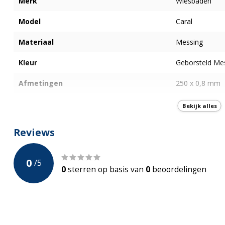
Merk
Wiesbaden
Model
Caral
Materiaal
Messing
Kleur
Geborsteld Me
Afmetingen
250 x 0,8 mm
Onderdelen
Geen
Bekijk alles
Montage
Opbouw
Reviews
Garantie
5-jaar Fabrieks
0
/
5
0
sterren op basis van
0
beoordelingen