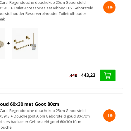
Caral Regendouche douchekop 25cm Geborsteld
-1%
9.5913
+
Toilet Accessoires set Ribbed Lux Geborsteld
borstelhouder Reserverolhouder Toiletrolhouder
aak
+
443,23
448
oud 60x30 met Goot 80cm
Caral Regendouche douchekop 25cm Geborsteld
-1%
9.5913
+
Douchegoot Aloni Geborsteld goud 80x7cm
Nisjes badkamer Geborsteld goud 60x30x10cm
Douche