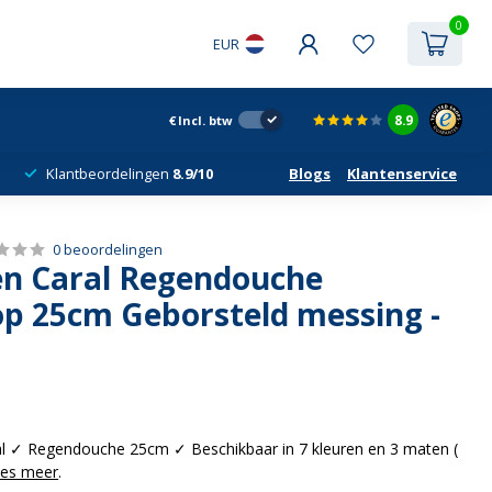
0
EUR
8.9
€
Incl. btw
Klantbeordelingen
8.9/10
Blogs
Klantenservice
0 beoordelingen
n Caral Regendouche
p 25cm Geborsteld messing -
l ✓ Regendouche 25cm ✓ Beschikbaar in 7 kleuren en 3 maten (
es meer
.