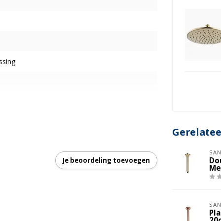
ssing
Gerelate
garantie
SAN
Do
Je beoordeling toevoegen
Me
SAN
Pl
20