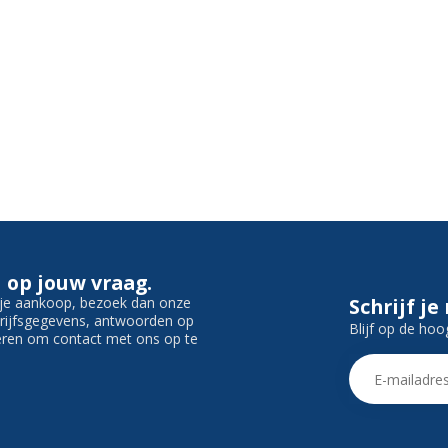
 op jouw vraag.
f je aankoop, bezoek dan onze
Schrijf je
edrijfsgegevens, antwoorden op
Blijf op de hoo
ieren om contact met ons op te