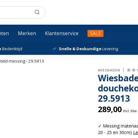
chten
Merken
Klantenservice
SALE
n
Bedenktijd
Snelle & Deskundige
Levering
eld messing - 29.5913
WIESBADEN
Wiesbade
doucheko
29.5913
289,00
Incl. btw
✓ Messing materiaa
20 - 25 en 30cm)
Le