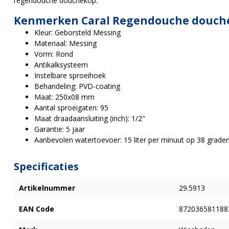
regendouche douchekop.
Kenmerken Caral Regendouche douch
Kleur: Geborsteld Messing
Materiaal: Messing
Vorm: Rond
Antikalksysteem
Instelbare sproeihoek
Behandeling: PVD-coating
Maat: 250x08 mm
Aantal sproeigaten: 95
Maat draadaansluiting (inch): 1/2"
Garantie: 5 jaar
Aanbevolen watertoevoer: 15 liter per minuut op 38 graden
Specificaties
Artikelnummer
29.5913
EAN Code
872036581188