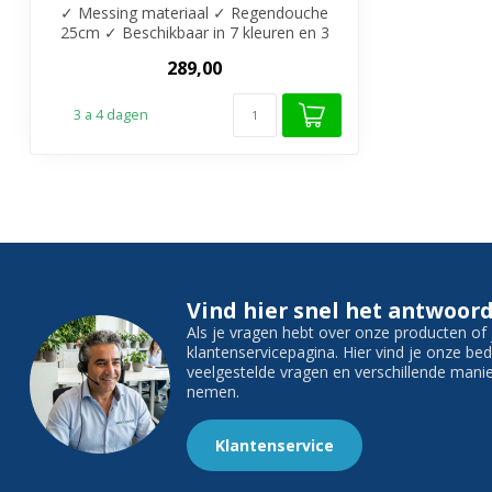
✓ Messing materiaal ✓ Regendouche
25cm ✓ Beschikbaar in 7 kleuren en 3
maten ( 2...
289,00
3 a 4 dagen
Vind hier snel het antwoord
Als je vragen hebt over onze producten o
klantenservicepagina. Hier vind je onze b
veelgestelde vragen en verschillende man
nemen.
Klantenservice