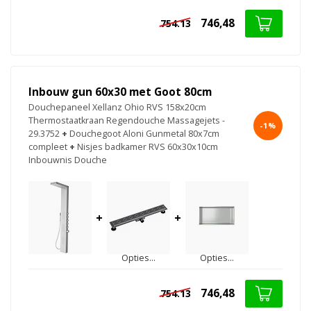
746,48
754.13
Inbouw gun 60x30 met Goot 80cm
Douchepaneel Xellanz Ohio RVS 158x20cm
Thermostaatkraan Regendouche Massagejets -
-1%
29.3752
+
Douchegoot Aloni Gunmetal 80x7cm
compleet
+
Nisjes badkamer RVS 60x30x10cm
Inbouwnis Douche
+
+
Opties...
Opties...
746,48
754.13