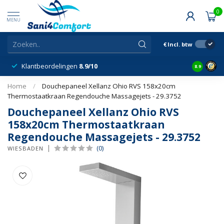
0
MENU
€
Incl. btw
Klantbeordelingen
8.9/10
8.9
Home
/
Douchepaneel Xellanz Ohio RVS 158x20cm
Thermostaatkraan Regendouche Massagejets - 29.3752
Douchepaneel Xellanz Ohio RVS
158x20cm Thermostaatkraan
Regendouche Massagejets - 29.3752
(0)
WIESBADEN