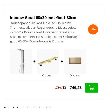
Inbouw Goud 60x30 met Goot 80cm
Douchepaneel Xellanz Ohio RVS 158x20cm
Thermostaatkraan Regendouche Massagejets -
-1%
29.3752
+
Douchegoot Aloni Geborsteld goud
80x7cm compleet
+
Nisjes badkamer Geborsteld
goud 60x30x10cm Inbouwnis Douche
+
+
Opties...
Opties...
746,48
754.13