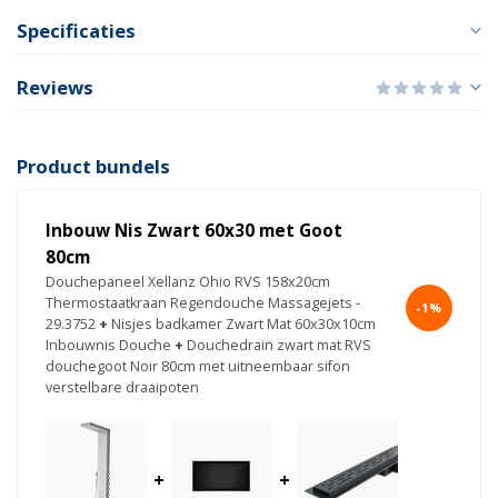
Specificaties
Reviews
Product bundels
Inbouw Nis Zwart 60x30 met Goot
80cm
Douchepaneel Xellanz Ohio RVS 158x20cm
Thermostaatkraan Regendouche Massagejets -
-1%
29.3752
+
Nisjes badkamer Zwart Mat 60x30x10cm
Inbouwnis Douche
+
Douchedrain zwart mat RVS
douchegoot Noir 80cm met uitneembaar sifon
verstelbare draaipoten
+
+