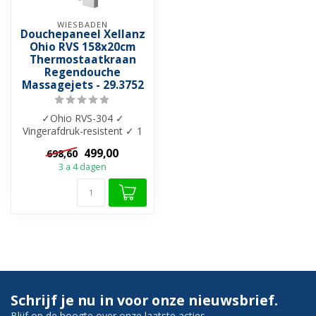
WIESBADEN
Douchepaneel Xellanz
Ohio RVS 158x20cm
Thermostaatkraan
Regendouche
Massagejets - 29.3752
✓Ohio RVS-304 ✓
Vingerafdruk-resistent ✓ 1
hoofddouche ✓ 3 verticale
499,00
698,60
massagedouc...
3 a 4 dagen
Schrijf je nu in voor onze nieuwsbrief.
Blijf op de hoogte over onze laatste acties