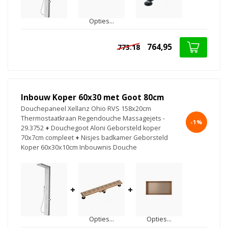
Opties...
764,95
773.18
Inbouw Koper 60x30 met Goot 80cm
Douchepaneel Xellanz Ohio RVS 158x20cm
Thermostaatkraan Regendouche Massagejets -
-1%
29.3752
+
Douchegoot Aloni Geborsteld koper
70x7cm compleet
+
Nisjes badkamer Geborsteld
Koper 60x30x10cm Inbouwnis Douche
+
+
Opties...
Opties...