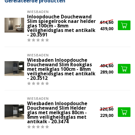
Gerelateerde producten
WIESBADEN
Inloopdouche Douchewand
Slim spiegelrook naar helder
614,60
glas 100cm - 8mm
439,00
veiligheidsglas met antikalk
- 20.3591
WIESBADEN
Wiesbaden Inloopdouche
Douchewand Slim Rookglas
404,60
met melkglas 100cm - 8mm
289,00
veiligheidsglas met antikalk
- 20.3512
WIESBADEN
Wiesbaden Inloopdouche
Douchewand Slim Helder
320,60
glas met melkglas 80cm -
229,00
8mm veiligheidsglas met
antikalk - 20.3474