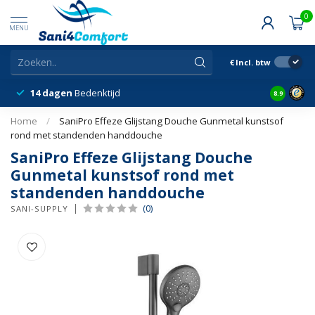
0
MENU
€
Incl. btw
14 dagen
Bedenktijd
Snelle &
8.9
Home
/
SaniPro Effeze Glijstang Douche Gunmetal kunstsof
rond met standenden handdouche
SaniPro Effeze Glijstang Douche
Gunmetal kunstsof rond met
standenden handdouche
(0)
SANI-SUPPLY