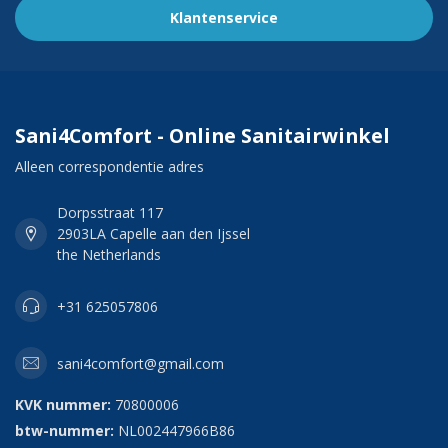
Klantenservice
Sani4Comfort - Online Sanitairwinkel
Alleen correspondentie adres
Dorpsstraat 117
2903LA Capelle aan den Ijssel
the Netherlands
+31 625057806
sani4comfort@gmail.com
KVK nummer:
70800006
btw-nummer:
NL002447966B86