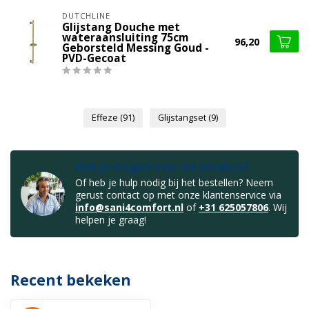
DUTCHLINE
Glijstang Douche met
wateraansluiting 75cm
96,20
Geborsteld Messing Goud -
PVD-Gecoat
Effeze
(91)
Glijstangset
(9)
Heb je vragen over dit product?
Of heb je hulp nodig bij het bestellen? Neem
gerust contact op met onze klantenservice via
info@sani4comfort.nl
of
+31 625057806
. Wij
helpen je graag!
Recent bekeken