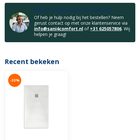
Heb je vragen over dit product?
Of heb je hulp nodig bij het bestellen? Neem
gerust contact op met onze klantenservice via
info@sani4comfort.nl
of
+31 625057806
. Wij
helpen je graag!
Recent bekeken
-33%