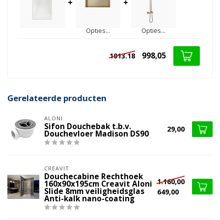
+
+
Opties...
Opties...
998,05
1013.18
Gerelateerde producten
ALONI
Sifon Douchebak t.b.v.
29,00
Douchevloer Madison DS90
CREAVIT
Douchecabine Rechthoek
1.160,00
160x90x195cm Creavit Aloni
Slide 8mm veiligheidsglas
649,00
Anti-kalk nano-coating