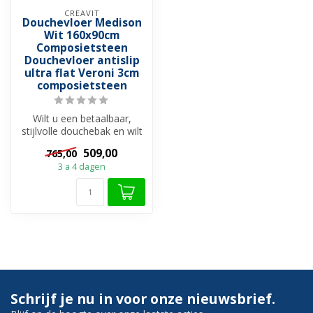
CREAVIT
Douchevloer Medison
Wit 160x90cm
Composietsteen
Douchevloer antislip
ultra flat Veroni 3cm
composietsteen
Wilt u een betaalbaar,
stijlvolle douchebak en wilt
u uw douche een onderdeel
509,00
765,00
v...
3 a 4 dagen
Schrijf je nu in voor onze nieuwsbrief.