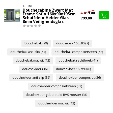
ALONI
Douchecabine Zwart Mat
1.019,00
Frame Sofia 160x90x195cm
Schuifdeur Helder Glas
799,00
8mm Veiligheidsglas
Douchebak
(99)
douchebak 160x90
(7)
douchebak anti-slip
(57)
douchebak composietsteen
(58)
douchebak mat wit
(12)
douchebak rechthoek
(41)
douchevloer
(36)
douchevloer 160x90
(6)
douchevloer anti-slip
(36)
douchevloer composiet
(36)
douchevloer composietsteen
(33)
douchevloer geborsteld RVS rooster
(36)
douchevloer mat wit
(12)