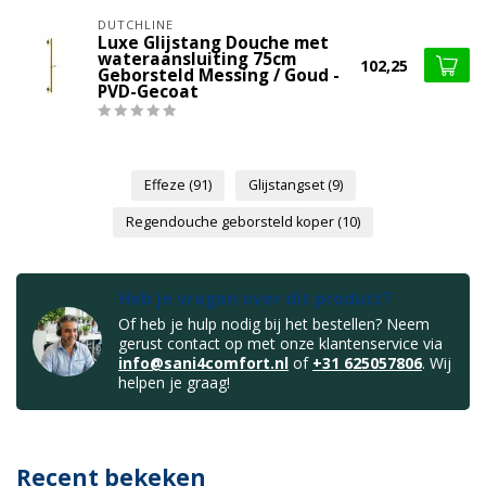
DUTCHLINE
Luxe Glijstang Douche met
wateraansluiting 75cm
102,25
Geborsteld Messing / Goud -
PVD-Gecoat
Effeze
(91)
Glijstangset
(9)
Regendouche geborsteld koper
(10)
Heb je vragen over dit product?
Of heb je hulp nodig bij het bestellen? Neem
gerust contact op met onze klantenservice via
info@sani4comfort.nl
of
+31 625057806
. Wij
helpen je graag!
Recent bekeken