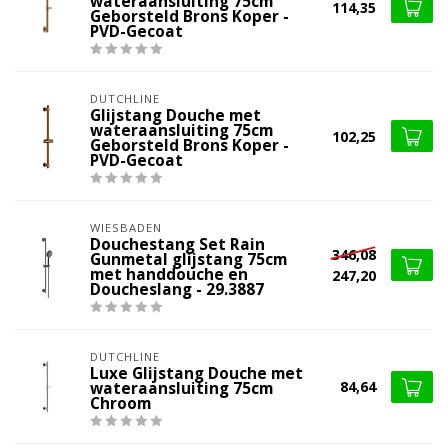
wateraansluiting 75cm
114,35
Geborsteld Brons Koper -
PVD-Gecoat
DUTCHLINE
Glijstang Douche met
wateraansluiting 75cm
102,25
Geborsteld Brons Koper -
PVD-Gecoat
WIESBADEN
Douchestang Set Rain
346,08
Gunmetal glijstang 75cm
met handdouche en
247,20
Doucheslang - 29.3887
DUTCHLINE
Luxe Glijstang Douche met
84,64
wateraansluiting 75cm
Chroom