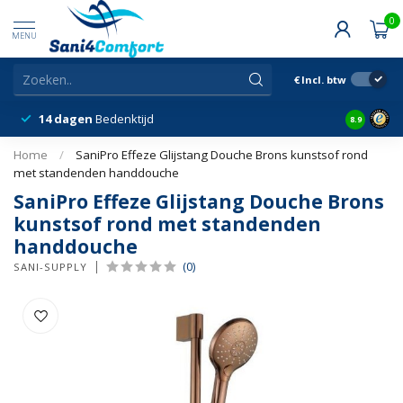
0
MENU
€
Incl. btw
14 dagen
Bedenktijd
Snelle &
8.9
Home
/
SaniPro Effeze Glijstang Douche Brons kunstsof rond
met standenden handdouche
SaniPro Effeze Glijstang Douche Brons
kunstsof rond met standenden
handdouche
(0)
SANI-SUPPLY