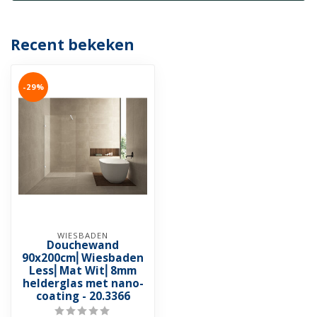
Recent bekeken
-29%
WIESBADEN
Douchewand
90x200cm⎢Wiesbaden
Less⎢Mat Wit⎢8mm
helderglas met nano-
coating - 20.3366