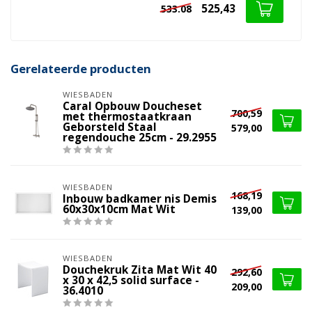
525,43
533.08
Gerelateerde producten
WIESBADEN
Caral Opbouw Doucheset
700,59
met thermostaatkraan
Geborsteld Staal
579,00
regendouche 25cm - 29.2955
WIESBADEN
168,19
Inbouw badkamer nis Demis
60x30x10cm Mat Wit
139,00
WIESBADEN
Douchekruk Zita Mat Wit 40
292,60
x 30 x 42,5 solid surface -
209,00
36.4010