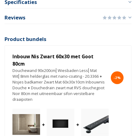
Specificaties
Reviews
Product bundels
Inbouw Nis Zwart 60x30 met Goot
80cm
Douchewand 90x200cm⎢Wiesbaden Less⎢Mat
Wit⎢8mm helderglas met nano-coating - 20.3366
+
-2%
Nisjes badkamer Zwart Mat 60x30x10cm Inbouwnis
Douche
+
Douchedrain zwart mat RVS douchegoot
Noir 80cm met uitneembaar sifon verstelbare
draaipoten
+
+