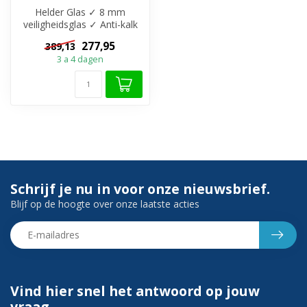
Helder Glas ✓ 8 mm
veiligheidsglas ✓ Anti-kalk
behandeling ✓ Zonder
277,95
389,13
muurprofiel...
3 a 4 dagen
Schrijf je nu in voor onze nieuwsbrief.
Blijf op de hoogte over onze laatste acties
Vind hier snel het antwoord op jouw
vraag.