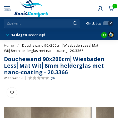
0
MENU
€
Incl. btw
14 dagen
Bedenktijd
Snelle &
8.9
Home
/
Douchewand 90x200cm⎢Wiesbaden Less⎢Mat
Wit⎢8mm helderglas met nano-coating - 20.3366
Douchewand 90x200cm⎢Wiesbaden
Less⎢Mat Wit⎢8mm helderglas met
nano-coating - 20.3366
(0)
WIESBADEN