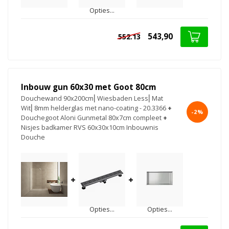
Opties...
543,90
552.13
Inbouw gun 60x30 met Goot 80cm
Douchewand 90x200cm⎢Wiesbaden Less⎢Mat
Wit⎢8mm helderglas met nano-coating - 20.3366
+
-2%
Douchegoot Aloni Gunmetal 80x7cm compleet
+
Nisjes badkamer RVS 60x30x10cm Inbouwnis
Douche
+
+
Opties...
Opties...