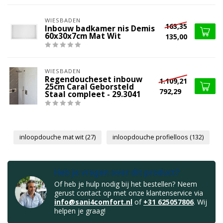
WIESBADEN
163,35
Inbouw badkamer nis Demis
60x30x7cm Mat Wit
135,00
WIESBADEN
Regendoucheset inbouw
1.109,21
25cm Caral Geborsteld
792,29
Staal compleet - 29.3041
inloopdouche mat wit
(27)
inloopdouche profielloos
(132)
Heb je vragen over dit product?
Of heb je hulp nodig bij het bestellen? Neem
gerust contact op met onze klantenservice via
info@sani4comfort.nl
of
+31 625057806
. Wij
helpen je graag!