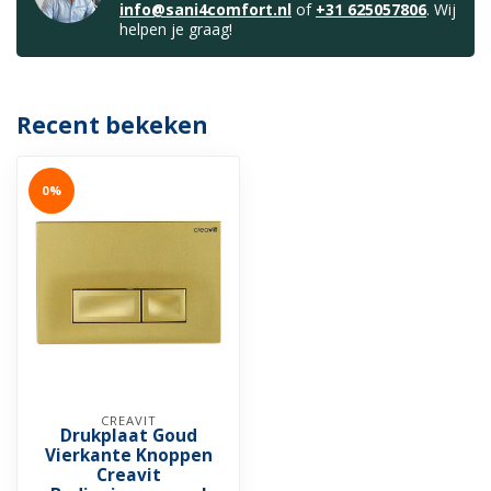
info@sani4comfort.nl
of
+31 625057806
. Wij
helpen je graag!
Recent bekeken
0%
CREAVIT
Drukplaat Goud
Vierkante Knoppen
Creavit