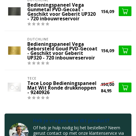
Bedieningspaneel Vega
Gunmetal PVD-Gecoat -
156,09
Geschikt voor Geberit UP320
- 720 inbouwreservoir
DUTCHLINE
Bedieningspaneel Vega
Geborsteld Goud PVD-Gecoat
156,09
- Geschikt voor Geberit
UP320 - 720 inbouwreservoir
TECE
Tece Loop Bedieningspaneel
150,00
Mat Wit Ronde drukknoppen
84,95
- 9240926
Heb je vragen over dit product?
Of heb je hulp nodig bij het bestellen? Neem
gerust contact op met onze klantenservice via