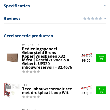
Specificaties
Reviews
Gerelateerde producten
WIESBADEN
Bedieningspaneel
Geborsteld Brons
138,60
Koper⎢Wiesbaden X32
Metal⎢Geschikt voor o.a.
99,00
Geberit UP320
inbouwreservoir - 32.4676
TECE
559,00
Tece Inbouwreservoir set
met drukplaat Loop Wit
319,00
DUTCHLINE