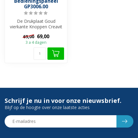
Bedieningspaneel
GP3006.00
De Drukplaat Goud
vierkante Knoppen Creavit
Bedieningspaneel in de
69,00
69,00
kleur Goud, i...
3 a 4 dagen
Schrijf je nu in voor onze nieuwsbrief.
Blijf op de hoogte over onze laatste acties