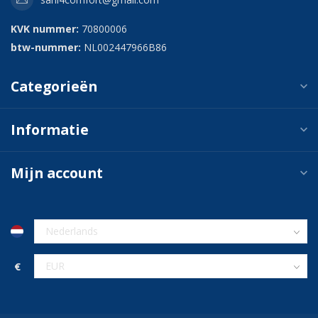
KVK nummer:
70800006
btw-nummer:
NL002447966B86
Categorieën
Informatie
Mijn account
€