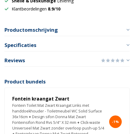
Snelle & Deskundige
Levering
Klantbeordelingen
8.9/10
Productomschrijving
Specificaties
Reviews
Product bundels
Fontein kraangat Zwart
Fontein Toilet Mat Zwart Kraangat Links met
handdoekhouder - Toiletmeubel WC Solid Surface
36x16cm
+
Design sifon Donna Mat Zwart
-1%
Fonteinsifon Rond Rvs 5/4" X 32 mm
+
Click-waste
Universeel Mat Zwart zonder overloop push-up 5/4
+
Fonteinkraan Donna Mat Zwart Roterend