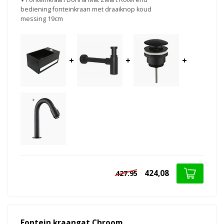
bediening fonteinkraan met draaiknop koud
messing 19cm
+
+
+
424,08
427.95
Fontein kraangat Chroom