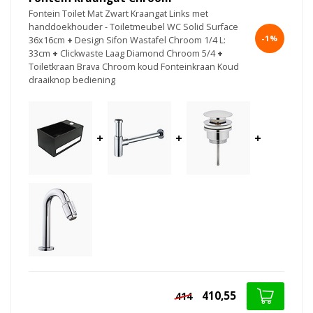
Fontein Toilet Mat Zwart Kraangat Links met
handdoekhouder - Toiletmeubel WC Solid Surface
-1%
36x16cm
+
Design Sifon Wastafel Chroom 1/4 L:
33cm
+
Clickwaste Laag Diamond Chroom 5/4
+
Toiletkraan Brava Chroom koud Fonteinkraan Koud
draaiknop bediening
+
+
+
410,55
414