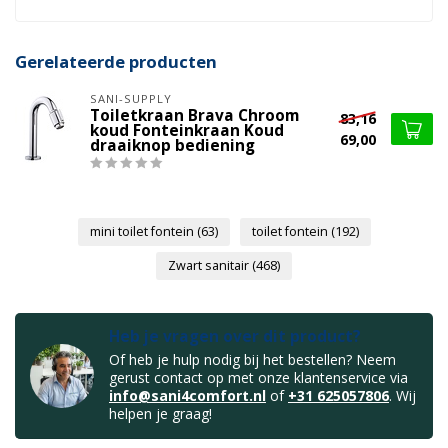
Gerelateerde producten
SANI-SUPPLY
Toiletkraan Brava Chroom
83,16
koud Fonteinkraan Koud
69,00
draaiknop bediening
mini toilet fontein
(63)
toilet fontein
(192)
Zwart sanitair
(468)
Heb je vragen over dit product?
Of heb je hulp nodig bij het bestellen? Neem
gerust contact op met onze klantenservice via
info@sani4comfort.nl
of
+31 625057806
. Wij
helpen je graag!