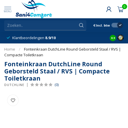
0
MENU
€
Incl. btw
Klantbeordelingen
8.9/10
8.9
Home
/
Fonteinkraan DutchLine Round Geborsteld Staal / RVS |
Compacte Toiletkraan
Fonteinkraan DutchLine Round
Geborsteld Staal / RVS | Compacte
Toiletkraan
(0)
DUTCHLINE