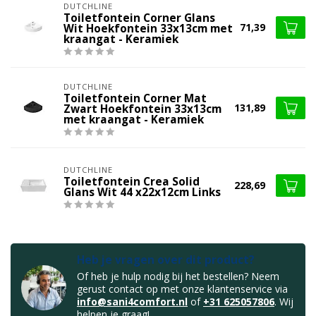
DUTCHLINE
Toiletfontein Corner Glans
71,39
Wit Hoekfontein 33x13cm met
kraangat - Keramiek
DUTCHLINE
Toiletfontein Corner Mat
131,89
Zwart Hoekfontein 33x13cm
met kraangat - Keramiek
DUTCHLINE
Toiletfontein Crea Solid
228,69
Glans Wit 44 x22x12cm Links
Heb je vragen over dit product?
Of heb je hulp nodig bij het bestellen? Neem
gerust contact op met onze klantenservice via
info@sani4comfort.nl
of
+31 625057806
. Wij
helpen je graag!