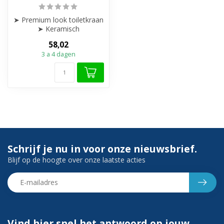
➤ Premium look toiletkraan
➤ Keramisch
afsluitmechanisme – soepel
58,02
& lekvrij
3 a 4 dagen
➤ ...
Schrijf je nu in voor onze nieuwsbrief.
Blijf op de hoogte over onze laatste acties
Vind hier snel het antwoord op jouw