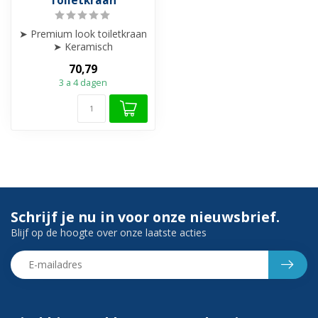
Toiletkraan
➤ Premium look toiletkraan
➤ Keramisch
afsluitmechanisme – soepel
70,79
& lekvrij
3 a 4 dagen
➤ ...
Schrijf je nu in voor onze nieuwsbrief.
Blijf op de hoogte over onze laatste acties