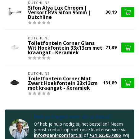
DUTCHLINE
Sifon Alya Lux Chroom |
30,19
Verkort RVS Sifon 95mm |
Dutchline
DUTCHLINE
Toiletfontein Corner Glans
71,39
Wit Hoekfontein 33x13cm met
kraangat - Keramiek
DUTCHLINE
Toiletfontein Corner Mat
131,89
Zwart Hoekfontein 33x13cm
met kraangat - Keramiek
Heb je vragen over dit product?
Of heb je hulp nodig bij het bestellen? Neem
gerust contact op met onze klantenservice via
info@sani4comfort.nl
of
+31 625057806
. Wij