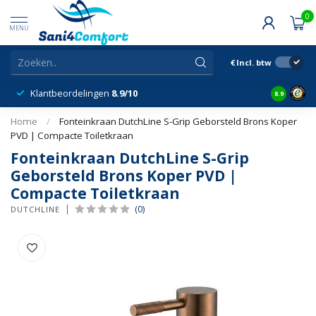
0
MENU
€
Incl. btw
Klantbeordelingen
8.9/10
8.9
Home
/
Fonteinkraan DutchLine S-Grip Geborsteld Brons Koper
PVD | Compacte Toiletkraan
Fonteinkraan DutchLine S-Grip
Geborsteld Brons Koper PVD |
Compacte Toiletkraan
(0)
DUTCHLINE