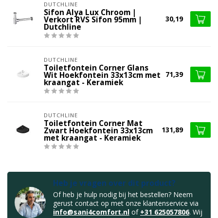
DUTCHLINE
Sifon Alya Lux Chroom |
30,19
Verkort RVS Sifon 95mm |
Dutchline
DUTCHLINE
Toiletfontein Corner Glans
71,39
Wit Hoekfontein 33x13cm met
kraangat - Keramiek
DUTCHLINE
Toiletfontein Corner Mat
131,89
Zwart Hoekfontein 33x13cm
met kraangat - Keramiek
Heb je vragen over dit product?
Of heb je hulp nodig bij het bestellen? Neem
gerust contact op met onze klantenservice via
info@sani4comfort.nl
of
+31 625057806
. Wij