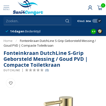
0
MENU
€
Incl. btw
14 dagen
Bedenktijd
Snelle &
8.9
Home
/
Fonteinkraan DutchLine S-Grip Geborsteld Messing /
Goud PVD | Compacte Toiletkraan
Fonteinkraan DutchLine S-Grip
Geborsteld Messing / Goud PVD |
Compacte Toiletkraan
(0)
DUTCHLINE