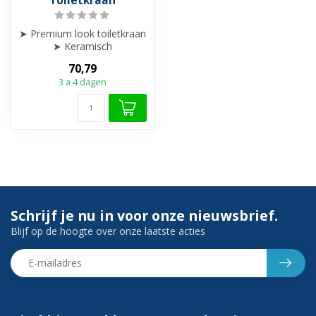
Toiletkraan
➤ Premium look toiletkraan
➤ Keramisch
afsluitmechanisme – soepel
70,79
& lekvrij
3 a 4 dagen
➤ ...
Schrijf je nu in voor onze nieuwsbrief.
Blijf op de hoogte over onze laatste acties