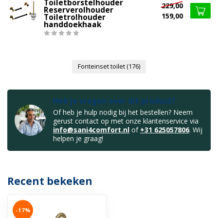
Toiletborstelhouder
229,00
Reserverolhouder
159,00
Toiletrolhouder
handdoekhaak
Fonteinset toilet
(176)
Heb je vragen over dit product?
Of heb je hulp nodig bij het bestellen? Neem
gerust contact op met onze klantenservice via
info@sani4comfort.nl
of
+31 625057806
. Wij
helpen je graag!
Recent bekeken
-17%