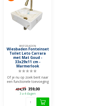
WIESBADEN
Wiesbaden Fonteinset
Toilet Leto Carrara
met Mat Goud -
33x29x11 cm -
Marmerlook
Of je nu op zoek bent naar
een functionele toevoeging
aan je toiletruimte of een...
359,00
434,39
3 a 4 dagen