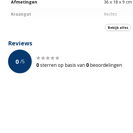
Afmetingen
36 x 18 x 9 cm
Kraangat
Rechts
Handdoekhouder
Bekijk alles
Met Kraan - Sifon - Plug
Ja - Zwart
Reviews
Kleur
Glans Wit
0
/
5
Garantie
5-jaar Fabrieks
0
sterren op basis van
0
beoordelingen