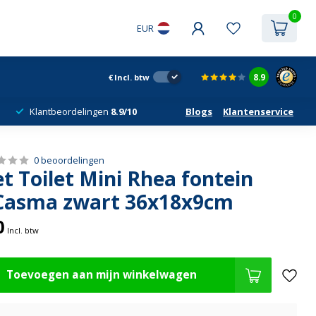
0
EUR
8.9
€
Incl. btw
Klantbeordelingen
8.9/10
Blogs
Klantenservice
0 beoordelingen
t Toilet Mini Rhea fontein
 Casma zwart 36x18x9cm
0
Incl. btw
Toevoegen aan mijn winkelwagen