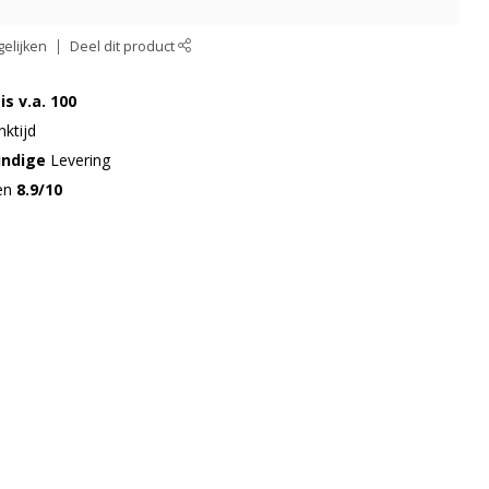
elijken
Deel dit product
is v.a. 100
ktijd
undige
Levering
gen
8.9/10