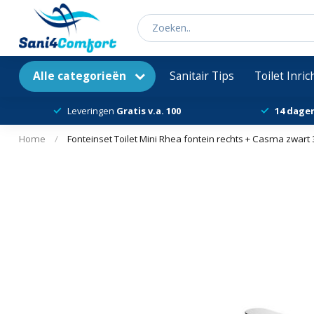
Alle categorieën
Sanitair Tips
Toilet Inri
Leveringen
Gratis v.a. 100
14 dage
Home
/
Fonteinset Toilet Mini Rhea fontein rechts + Casma zwar