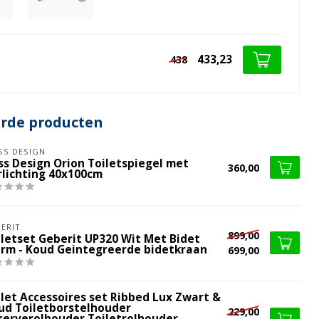
433,23
438
erde producten
SS DESIGN
iss Design Orion Toiletspiegel met
360,00
rlichting 40x100cm
ERIT
899,00
iletset Geberit UP320 Wit Met Bidet
rm - Koud Geintegreerde bidetkraan
699,00
ilet Accessoires set Ribbed Lux Zwart &
ud Toiletborstelhouder
229,00
serverolhouder Toiletrolhouder