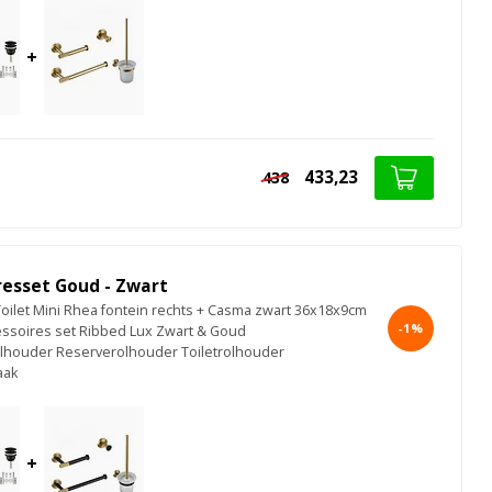
+
433,23
438
resset Goud - Zwart
Toilet Mini Rhea fontein rechts + Casma zwart 36x18x9cm
-1%
cessoires set Ribbed Lux Zwart & Goud
elhouder Reserverolhouder Toiletrolhouder
aak
+