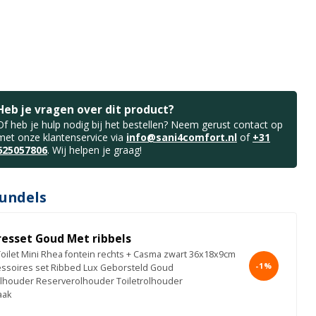
Heb je vragen over dit product?
Of heb je hulp nodig bij het bestellen? Neem gerust contact op
met onze klantenservice via
info@sani4comfort.nl
of
+31
625057806
. Wij helpen je graag!
undels
resset Goud Met ribbels
Toilet Mini Rhea fontein rechts + Casma zwart 36x18x9cm
-1%
cessoires set Ribbed Lux Geborsteld Goud
elhouder Reserverolhouder Toiletrolhouder
aak