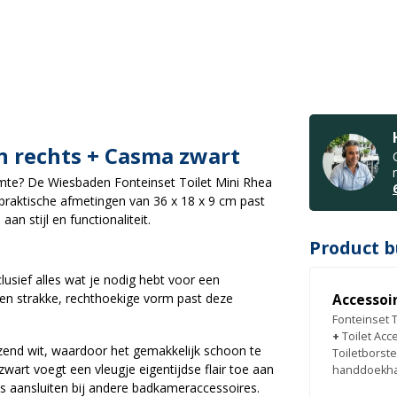
n rechts + Casma zwart
uimte? De Wiesbaden Fonteinset Toilet Mini Rhea
n praktische afmetingen van 36 x 18 x 9 cm past
an stijl en functionaliteit.
Product b
lusief alles wat je nodig hebt voor een
een strakke, rechthoekige vorm past deze
Accessoi
Fonteinset 
+
Toilet Ac
nzend wit, waardoor het gemakkelijk schoon te
Toiletborst
art voegt een vleugje eigentijdse flair toe aan
handdoekh
os aansluiten bij andere badkameraccessoires.