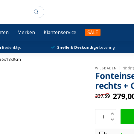
chten
Merken
Klantenservice
SALE
n
Bedenktijd
Snelle & Deskundige
Levering
t 36x18x9cm
WIESBADEN
Fonteinse
rechts +
279,0
337.59