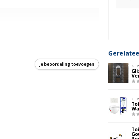
Gerelate
Je beoordeling toevoegen
garantie
GLI
Gl
Ve
GEB
To
Wa
To
Go
Re