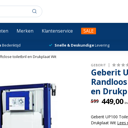
chten
Merken
Klantenservice
SALE
n
Bedenktijd
Snelle & Deskundige
Levering
close toiletbril en Drukplaat Wit
GEBERIT
Geberit U
Randloos 
en Drukp
449,00
599
In
Geberit UP100 Toile
Drukplaat Wit
Lees