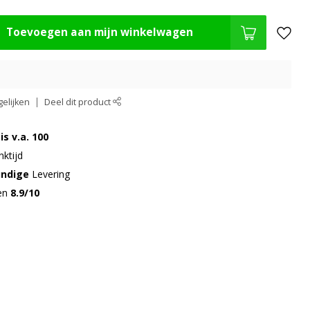
Toevoegen aan mijn winkelwagen
elijken
Deel dit product
is v.a. 100
ktijd
undige
Levering
gen
8.9/10