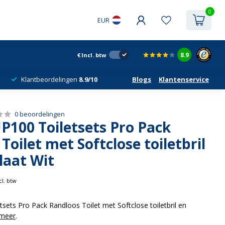
0
EUR
8.9
€
Incl. btw
Klantbeordelingen
8.9/10
Blogs
Klantenservice
0 beoordelingen
P100 Toiletsets Pro Pack
Toilet met Softclose toiletbril
laat Wit
cl. btw
tsets Pro Pack Randloos Toilet met Softclose toiletbril en
 meer
.