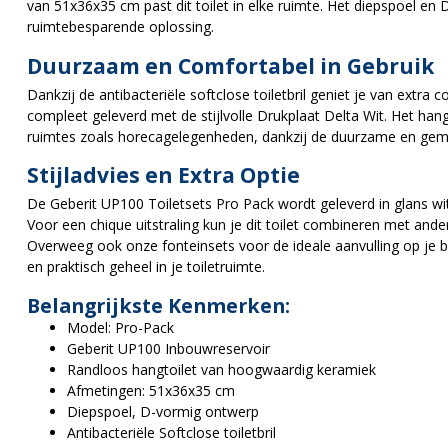
van 51x36x35 cm past dit toilet in elke ruimte. Het diepspoel en
ruimtebesparende oplossing.
Duurzaam en Comfortabel in Gebruik
Dankzij de antibacteriële softclose toiletbril geniet je van extr
compleet geleverd met de stijlvolle Drukplaat Delta Wit. Het han
ruimtes zoals horecagelegenheden, dankzij de duurzame en gemak
Stijladvies en Extra Optie
De Geberit UP100 Toiletsets Pro Pack wordt geleverd in glans wit, 
Voor een chique uitstraling kun je dit toilet combineren met ander
Overweeg ook onze fonteinsets voor de ideale aanvulling op je b
en praktisch geheel in je toiletruimte.
Belangrijkste Kenmerken:
Model: Pro-Pack
Geberit UP100 Inbouwreservoir
Randloos hangtoilet van hoogwaardig keramiek
Afmetingen: 51x36x35 cm
Diepspoel, D-vormig ontwerp
Antibacteriële Softclose toiletbril