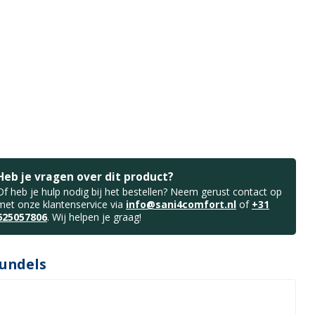
Heb je vragen over dit product?
Of heb je hulp nodig bij het bestellen? Neem gerust contact op
met onze klantenservice via
info@sani4comfort.nl
of
+31
625057806
. Wij helpen je graag!
undels
t