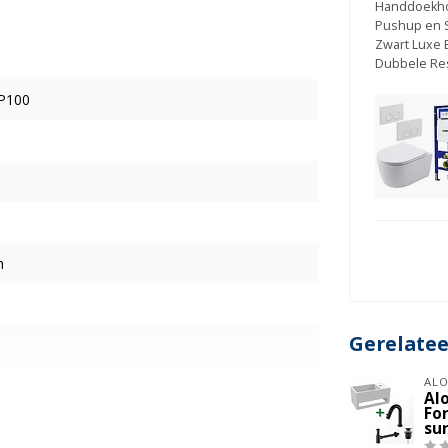
Handdoekho
Pushup en 
Zwart Luxe 
Dubbele Re
P100
m
Gerelate
ALO
Al
Fo
su