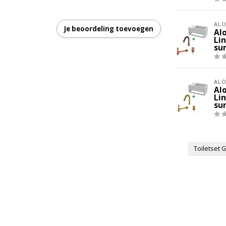
ALO
Je beoordeling toevoegen
r en sterkte instelbaar
Al
Li
su
ALO
Al
Li
su
Toiletset 