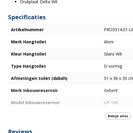
Drukplaat Delta Wit
Specificaties
Artikelnummer
PRO5514.01-U
Merk Hangtoilet
Aloni
Kleur Hangtoilet
Glans Wit
Type Hangtoilet
D-vormig
Afmetingen toilet (dxbxh)
51 x 36 x 35 c
Merk Inbouwreservoir
Geberit
Model Inbouwreservoir
UP 100
Model bedieningsplaat
Delta-01 Wit
Bekijk alles
Spoelrand
Randloos
Reviews