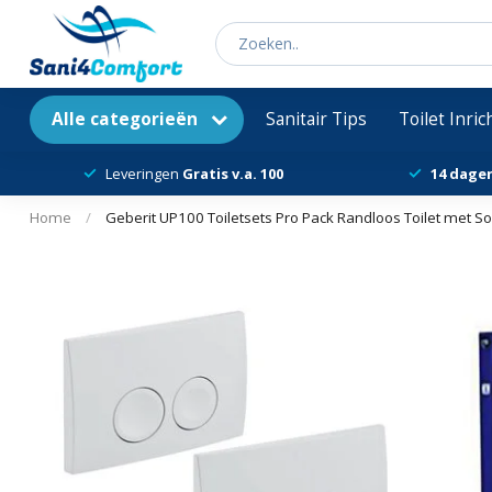
Alle categorieën
Sanitair Tips
Toilet Inri
Leveringen
Gratis v.a. 100
14 dage
Home
/
Geberit UP100 Toiletsets Pro Pack Randloos Toilet met Soft