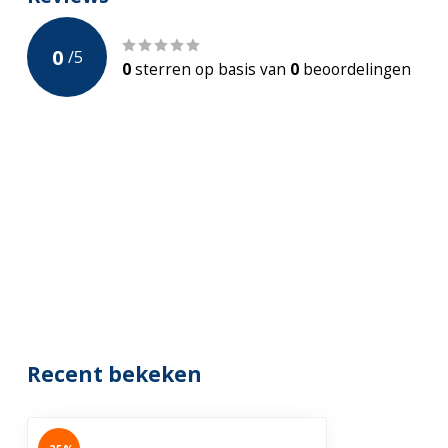
Diepspoel
0
/
5
Met bidet
Ja - Temperatuu
0
sterren op basis van
0
beoordelingen
Toiletbril
Incl. Soft-close
incl. Bidetkraan
Garantie
2 jaar
Recent bekeken