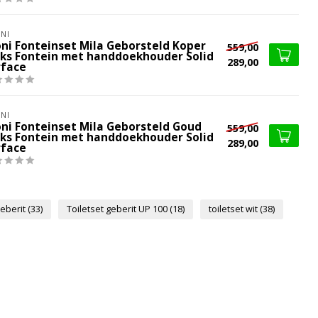
NI
oni Fonteinset Mila Geborsteld Koper
559,00
nks Fontein met handdoekhouder Solid
289,00
rface
NI
oni Fonteinset Mila Geborsteld Goud
559,00
nks Fontein met handdoekhouder Solid
289,00
rface
Geberit
(33)
Toiletset geberit UP 100
(18)
toiletset wit
(38)