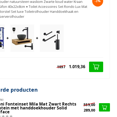
-2%
uder natuursteen waskom Zwarte koud water Kraan
Sifon 40x22x8cm
+
Toilet Accessoires Set Rondo Lux Mat
Borstel Set luxe Toiletrolhouder Handdoekhaak en
serverolhouder
+
+
1.019,36
1037
erde producten
NI
oni Fonteinset Mila Mat Zwart Rechts
559,00
ntein met handdoekhouder Solid
289,00
rface