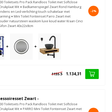
0 Toiletsets Pro Pack Randloos Toilet met Softclose
 Drukplaat Wit
+
Badkamerspiegel Zwart Rond Hamburg
-2%
ondens en Led-verlichting touch schakelaar met
warming
+
Mini Toilet Fonteinset Parro Zwart met
der natuursteen waskom luxe koud water Kraan Cinci
Sifon Zwart 40x22x8cm
+
+
1.134,31
1155.5
cessoiresset Zwart -
0 Toiletsets Pro Pack Randloos Toilet met Softclose
 Drukplaat Wit
+
PARRO Mini Toilet Fonteinset Zwart met