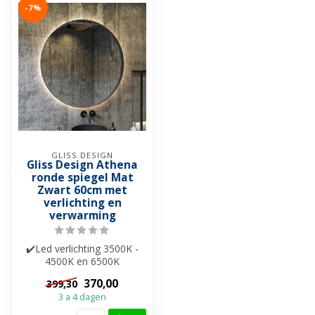
-7%
GLISS DESIGN
Gliss Design Athena
ronde spiegel Mat
Zwart 60cm met
verlichting en
verwarming
✔️Led verlichting 3500K -
4500K en 6500K
✔️Spiegelverwarming
370,00
399,30
✔️Touche bediening ...
3 a 4 dagen