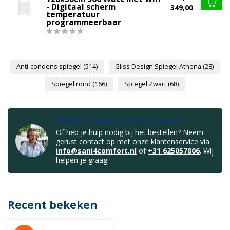
- Digitaal scherm
349,00
temperatuur
programmeerbaar
Anti-condens spiegel
(514)
Gliss Design Spiegel Athena
(28)
Spiegel rond
(166)
Spiegel Zwart
(68)
Heb je vragen over dit product?
Of heb je hulp nodig bij het bestellen? Neem
gerust contact op met onze klantenservice via
info@sani4comfort.nl
of
+31 625057806
. Wij
helpen je graag!
Recent bekeken