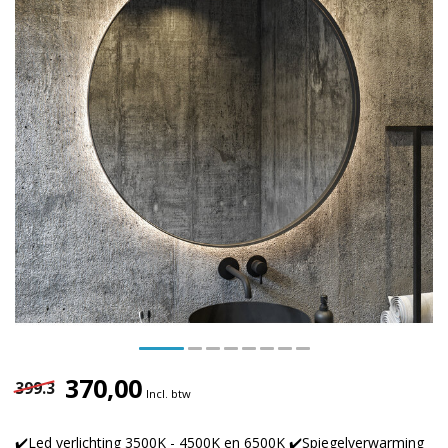
370,00
399.3
Incl. btw
✔️Led verlichting 3500K - 4500K en 6500K ✔️Spiegelverwarming