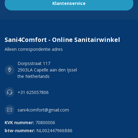
Klantenservice
Sani4Comfort - Online Sanitairwinkel
Alleen correspondentie adres
Dorpsstraat 117
2903LA Capelle aan den Ijssel
the Netherlands
+31 625057806
sani4comfort@gmail.com
KVK nummer:
70800006
btw-nummer:
NL002447966B86