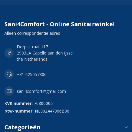
Sani4Comfort - Online Sanitairwinkel
Alleen correspondentie adres
Dorpsstraat 117
2903LA Capelle aan den Ijssel
the Netherlands
+31 625057806
sani4comfort@gmail.com
KVK nummer:
70800006
btw-nummer:
NL002447966B86
Categorieën