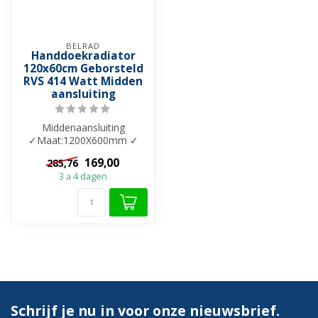
BELRAD
Handdoekradiator
120x60cm Geborsteld
RVS 414 Watt Midden
aansluiting
Middenaansluiting
✓Maat:1200X600mm ✓
Kleuren: Geborsteld RVS ✓
169,00
285,76
Vermogen: 414 W ...
3 a 4 dagen
Schrijf je nu in voor onze nieuwsbrief.