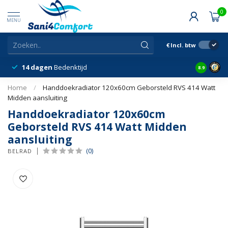
0
MENU
€
Incl. btw
14 dagen
Bedenktijd
Snelle &
8.9
Home
/
Handdoekradiator 120x60cm Geborsteld RVS 414 Watt
Midden aansluiting
Handdoekradiator 120x60cm
Geborsteld RVS 414 Watt Midden
aansluiting
(0)
BELRAD