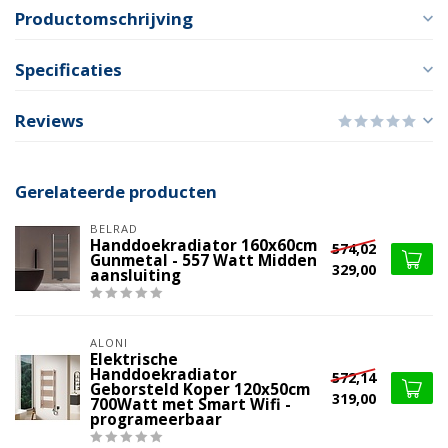
Productomschrijving
Specificaties
Reviews
Gerelateerde producten
BELRAD
Handdoekradiator 160x60cm
574,02
Gunmetal - 557 Watt Midden
329,00
aansluiting
ALONI
Elektrische
Handdoekradiator
572,14
Geborsteld Koper 120x50cm
319,00
700Watt met Smart Wifi -
programeerbaar