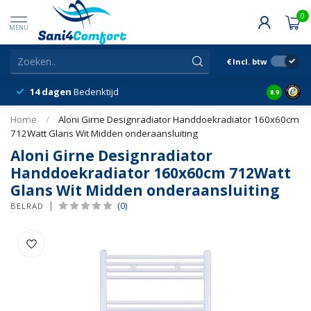
0
MENU
€
Incl. btw
14 dagen
Bedenktijd
Snelle &
8.9
Home
/
Aloni Girne Designradiator Handdoekradiator 160x60cm
712Watt Glans Wit Midden onderaansluiting
Aloni Girne Designradiator
Handdoekradiator 160x60cm 712Watt
Glans Wit Midden onderaansluiting
(0)
BELRAD