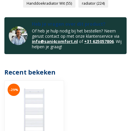
Handdoekradiator Wit
(55)
radiator
(224)
Heb je vragen over dit product?
Of heb je hulp nodig bij het bestellen? Neem
gerust contact op met onze klantenservice via
info@sani4comfort.nl
of
+31 625057806
. Wij
helpen je graag!
Recent bekeken
-29%