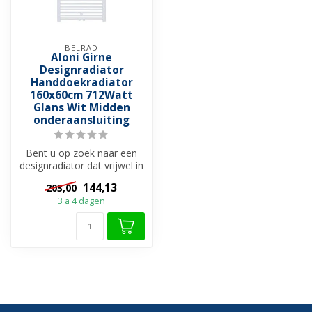
BELRAD
Aloni Girne
Designradiator
Handdoekradiator
160x60cm 712Watt
Glans Wit Midden
onderaansluiting
Bent u op zoek naar een
designradiator dat vrijwel in
elke badkamer past, bekijk...
144,13
203,00
3 a 4 dagen