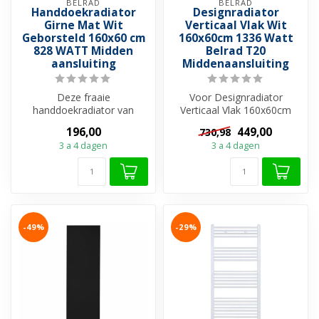
BELRAD
BELRAD
Handdoekradiator
Designradiator
Girne Mat Wit
Verticaal Vlak Wit
Geborsteld 160x60 cm
160x60cm 1336 Watt
828 WATT Midden
Belrad T20
aansluiting
Middenaansluiting
Deze fraaie
Voor Designradiator
handdoekradiator van
Verticaal Vlak 160x60cm
Belrad past goed in een
1336 Watt Watt kunt u
196,00
449,00
730,98
modern en steriel eruit...
makkelijk een ...
3 a 4 dagen
3 a 4 dagen
-49%
-29%