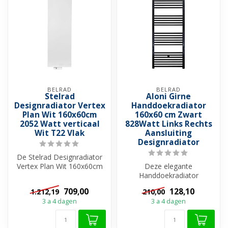
BELRAD
BELRAD
Stelrad
Aloni Girne
Designradiator Vertex
Handdoekradiator
Plan Wit 160x60cm
160x60 cm Zwart
2052 Watt verticaal
828Watt Links Rechts
Wit T22 Vlak
Aansluiting
Designradiator
De Stelrad Designradiator
Vertex Plan Wit 160x60cm
Deze elegante
2052 Watt is een Verticale
Handdoekradiator
Pa...
160x60cm Zwart 828Watt
709,00
128,10
1.212,19
210,00
Links Rechts Aansluiting v...
3 a 4 dagen
3 a 4 dagen