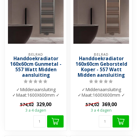
BELRAD
BELRAD
Handdoekradiator
Handdoekradiator
160x60cm Gunmetal -
160x60cm Geborsteld
557 Watt Midden
Koper - 557 Watt
aansluiting
Midden aansluiting
✓Middenaansluiting
✓Middenaansluiting
✓Maat:1600X600mm ✓
✓Maat:1600X600mm ✓
Kleuren: Gunmetal ✓
Kleuren: Geborsteld Koper
329,00
369,00
574,02
574,02
Vermogen:557 W ✓Netto...
✓ Vermogen: 557...
3 a 4 dagen
3 a 4 dagen