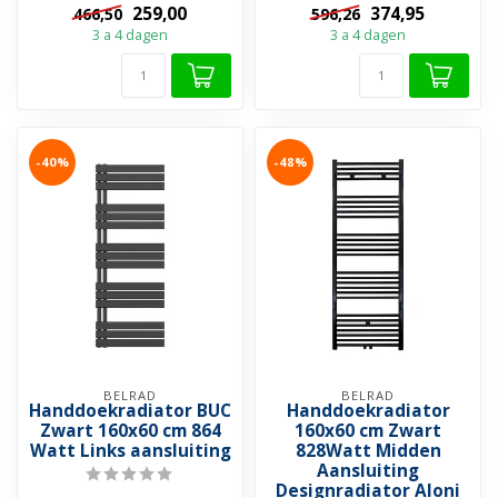
259,00
374,95
466,50
596,26
dan voo...
3 a 4 dagen
3 a 4 dagen
-40%
-48%
BELRAD
BELRAD
Handdoekradiator BUC
Handdoekradiator
Zwart 160x60 cm 864
160x60 cm Zwart
Watt Links aansluiting
828Watt Midden
Aansluiting
Designradiator Aloni