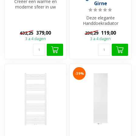
Creëer een warme en
Girne
moderne sfeer in uw
badkamer met onze
Handdoekradiatoren. Ee...
Deze elegante
Handdoekradiator
160x60cm Zwart 828Watt
379,00
119,00
632,25
230,29
Midden Aansluiting van
3 a 4 dagen
3 a 4 dagen
het...
-39%