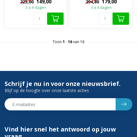
149,00
179,00
225,00
294,80
alle...
3 a 4 dagen
3 a 4 dagen
Toon
1
-
16
van 16
Schrijf je nu in voor onze nieuwsbrief.
Blijf op de hoogte over onze laatste acties
Vind hier snel het antwoord op jouw
vraag.