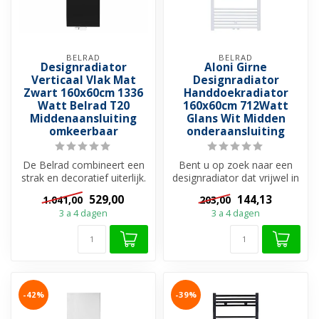
BELRAD
BELRAD
Designradiator
Aloni Girne
Verticaal Vlak Mat
Designradiator
Zwart 160x60cm 1336
Handdoekradiator
Watt Belrad T20
160x60cm 712Watt
Middenaansluiting
Glans Wit Midden
omkeerbaar
onderaansluiting
De Belrad combineert een
Bent u op zoek naar een
strak en decoratief uiterlijk.
designradiator dat vrijwel in
T20 Designradiator Verti...
elke badkamer past, bekijk...
529,00
144,13
1.041,00
203,00
3 a 4 dagen
3 a 4 dagen
-42%
-39%