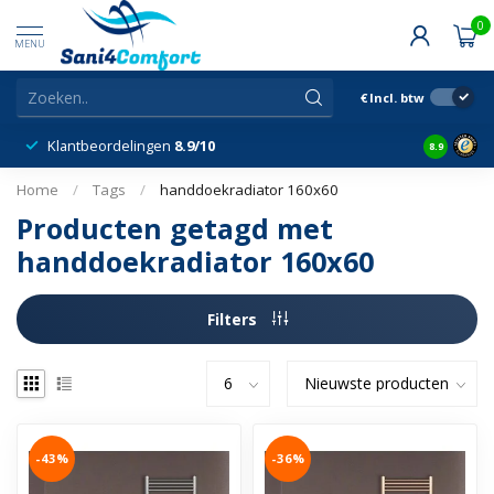
0
MENU
€
Incl. btw
Klantbeordelingen
8.9/10
8.9
Home
/
Tags
/
handdoekradiator 160x60
Producten getagd met
handdoekradiator 160x60
Filters
-43%
-36%