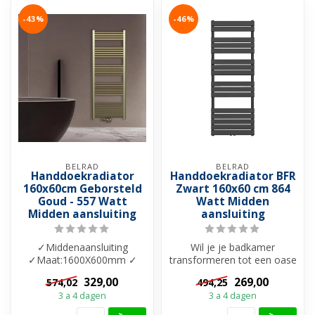
-43%
-46%
BELRAD
BELRAD
Handdoekradiator
Handdoekradiator BFR
160x60cm Geborsteld
Zwart 160x60 cm 864
Goud - 557 Watt
Watt Midden
Midden aansluiting
aansluiting
✓Middenaansluiting
Wil je je badkamer
✓Maat:1600X600mm ✓
transformeren tot een oase
Kleuren:GEBORSTELD
van comfort en stijl? Kies
329,00
269,00
574,02
494,25
GOUD ✓ Vermogen: 557
dan voo...
3 a 4 dagen
3 a 4 dagen
W...