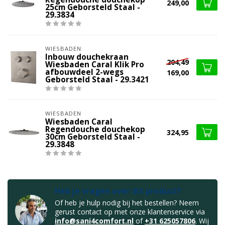
249,00
25cm Geborsteld Staal -
29.3834
WIESBADEN
Inbouw douchekraan
204,49
Wiesbaden Caral Klik Pro
afbouwdeel 2-wegs
169,00
Geborsteld Staal - 29.3421
WIESBADEN
Wiesbaden Caral
Regendouche douchekop
324,95
30cm Geborsteld Staal -
29.3848
Heb je vragen over dit product?
Of heb je hulp nodig bij het bestellen? Neem
gerust contact op met onze klantenservice via
info@sani4comfort.nl
of
+31 625057806
. Wij