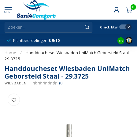
0
MENU
€
Incl. btw
Klantbeordelingen
8.9/10
8.9
Home
/
Handdoucheset Wiesbaden UniMatch Geborsteld Staal -
29.3725
Handdoucheset Wiesbaden UniMatch
Geborsteld Staal - 29.3725
(0)
WIESBADEN