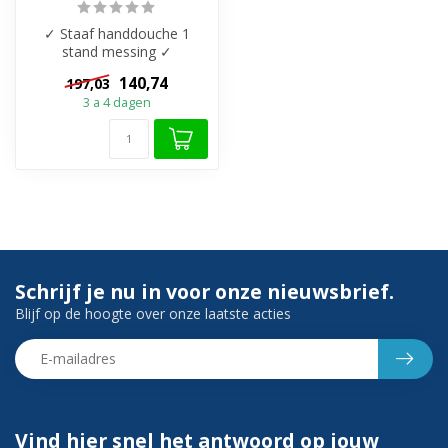
✓ Staaf handdouche 1
stand messing ✓
Doucheslang 150cm
140,74
197,03
Kunststof ✓ Messing
3 a 4 dagen
Wanda...
Schrijf je nu in voor onze nieuwsbrief.
Blijf op de hoogte over onze laatste acties
Vind hier snel het antwoord op jouw