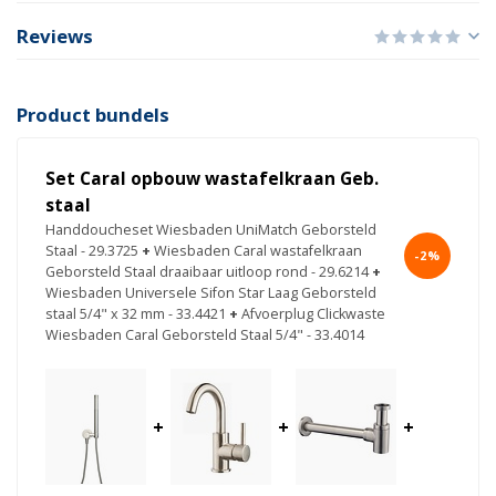
Reviews
Product bundels
Set Caral opbouw wastafelkraan Geb.
staal
Handdoucheset Wiesbaden UniMatch Geborsteld
Staal - 29.3725
+
Wiesbaden Caral wastafelkraan
-2%
Geborsteld Staal draaibaar uitloop rond - 29.6214
+
Wiesbaden Universele Sifon Star Laag Geborsteld
staal 5/4" x 32 mm - 33.4421
+
Afvoerplug Clickwaste
Wiesbaden Caral Geborsteld Staal 5/4" - 33.4014
+
+
+