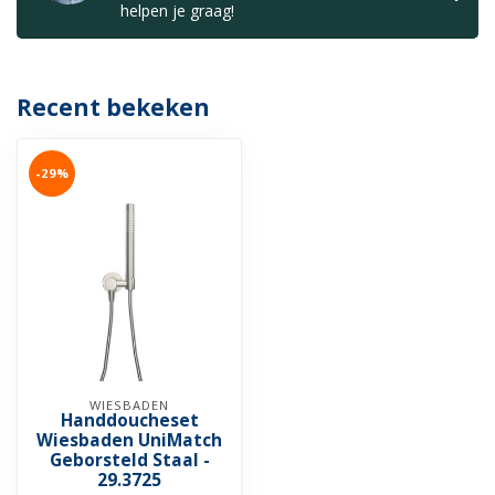
helpen je graag!
Recent bekeken
-29%
WIESBADEN
Handdoucheset
Wiesbaden UniMatch
Geborsteld Staal -
29.3725