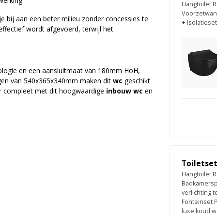
werking.
Hangtoilet R
Voorzetwan
e bij aan een beter milieu zonder concessies te
+
Isolatieset
ffectief wordt afgevoerd, terwijl het
nologie en een aansluitmaat van 180mm HoH,
ingen van 540x365x340mm maken dit
wc
geschikt
r compleet met dit hoogwaardige
inbouw wc
en
Toiletse
Hangtoilet R
Badkamerspi
verlichting
Fonteinset
luxe koud w