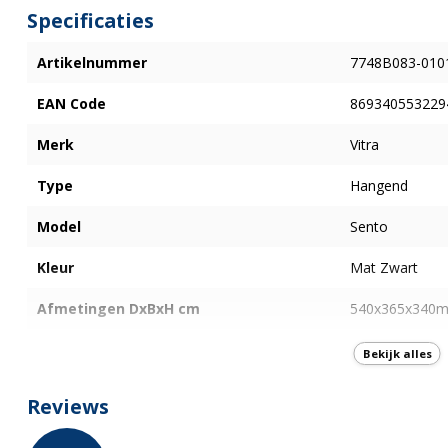
Specificaties
Artikelnummer
7748B083-010
EAN Code
869340553229
Merk
Vitra
Type
Hangend
Model
Sento
Kleur
Mat Zwart
Afmetingen DxBxH cm
540x365x340
WC Vorm
D-Vormig
Bekijk alles
Type spoeling
Diepspoel
Reviews
Type Ophanging
Verborgen beve