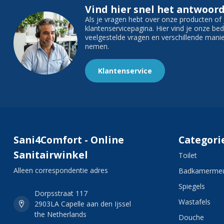
Vind hier snel het antwoord
Als je vragen hebt over onze producten o
klantenservicepagina. Hier vind je onze b
veelgestelde vragen en verschillende man
nemen.
Klantenservice
Sani4Comfort - Online
Categori
Sanitairwinkel
Toilet
Alleen correspondentie adres
Badkamermeu
Spiegels
Dorpsstraat 117
Wastafels
2903LA Capelle aan den Ijssel
the Netherlands
Douche