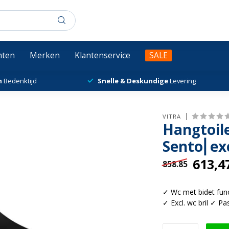
chten
Merken
Klantenservice
SALE
n
Bedenktijd
Snelle & Deskundige
Levering
VITRA
Hangtoil
Sento⎢exc
613,4
858.85
✓ Wc met bidet fu
✓ Excl. wc bril ✓ P