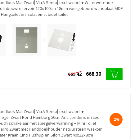
andloos Mat Zwart⎢VitrA Sento⎢excl. wc bril
+
Waterwerende
d Inbouwreservoir 120x100cm 18mm voorgeboord wandplaat MDF
 Hangtoilet en isolatiemat bidet toilet
+
+
668,30
669.42
t
andloos Mat Zwart⎢VitrA Sento⎢excl. wc bril
+
egel Zwart Rond Hamburg 50cm Anti condens en Led-
-2%
 touch schakelaar met spiegelverwarming
+
Mini Toilet
 Parro Zwart met Handdoekhouder natuursteen waskom
ater Kraan Cinci Pushup en Sifon Zwart 40x22x8cm