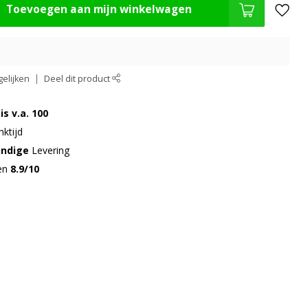
Toevoegen aan mijn winkelwagen
elijken
Deel dit product
is v.a. 100
ktijd
undige
Levering
gen
8.9/10