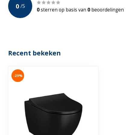
0
/
5
Spoelrand
Randloos
0
sterren op basis van
0
beoordelingen
Incl. Toiletbril
WC-Bril Quick-release
Bidet functie
Recent bekeken
Incl. bidetkraan
Gewicht
29,5kg
-29%
Garantie
4 jaar