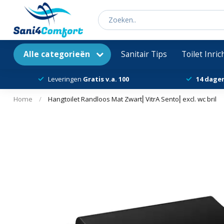
Alle categorieën
Sanitair Tips
Toilet Inri
Leveringen
Gratis v.a. 100
14 dage
Home
/
Hangtoilet Randloos Mat Zwart⎢VitrA Sento⎢excl. wc bril