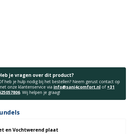
Heb je vragen over dit product?
Of heb je hulp nodig bij het bestellen? Neem gerust contact op
met onze klantenservice via
info@sani4comfort.nl
of
+31
625057806
. Wij helpen je graag!
undels
set en Vochtwerend plaat