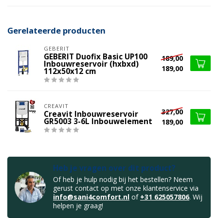
Gerelateerde producten
GEBERIT
GEBERIT Duofix Basic UP100
189,00
Inbouwreservoir (hxbxd)
189,00
112x50x12 cm
CREAVIT
327,00
Creavit Inbouwreservoir
GR5003 3-6L Inbouwelement
189,00
Heb je vragen over dit product?
Of heb je hulp nodig bij het bestellen? Neem
gerust contact op met onze klantenservice via
info@sani4comfort.nl
of
+31 625057806
. Wij
helpen je graag!