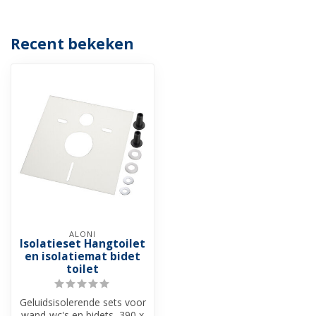
Recent bekeken
ALONI
Isolatieset Hangtoilet
en isolatiemat bidet
toilet
Geluidsisolerende sets voor
wand-wc's en bidets, 390 x