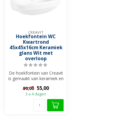
CREAVIT
Hoekfontein WC
Kwartrond
45x45x16cm Keramiek
glans Wit met
overloop
De hoekfontein van Creavit
is gemaakt van keramiek en
heeft een glans wit afwerk...
55,00
99,00
3 a 4 dagen