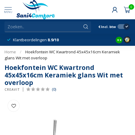
0
MENU
€
Incl. btw
Klantbeordelingen
8.9/10
8.9
Home
/
Hoekfontein WC Kwartrond 45x45x16cm Keramiek
glans Wit met overloop
Hoekfontein WC Kwartrond
45x45x16cm Keramiek glans Wit met
overloop
(0)
CREAVIT