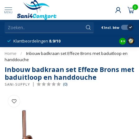
0
MENU
€
Incl. btw
Klantbeordelingen
8.9/10
8.9
Home
/
Inbouw badkraan set Effeze Brons met baduitloop en
handdouche
Inbouw badkraan set Effeze Brons met
baduitloop en handdouche
(0)
SANI-SUPPLY