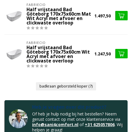
FABRIECIO
Half vrijstaand Bad
Göteborg 170x75x60cm Mat
1.497,50
Wit Acryl met afvoer en
clickwaste overloop
FABRIECIO
Half vrijstaand Bad
Göteborg 170x75x60cm Wit
1.247,50
Acryl met afvoer en
clickwaste overloop
badkraan geborsteld koper
(7)
Heb je vragen over dit product?
Of heb je hulp nodig bij het bestellen? Neem
gerust contact op met onze klantenservice via
info@sani4comfort.nl
of
+31 625057806
. Wij
helpen je graag!