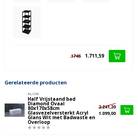
1.711,59
1746
Gerelateerde producten
ALONI
Half Vrijstaand bad
Diamond Ovaal
2.241,20
80x170x58cm
Glasvezelversterkt Acryl
1.099,00
Glans Wit met Badwaste en
Overloop