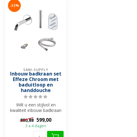
-32%
SANI-SUPPLY
Inbouw badkraan set
Effeze Chroom met
baduitloop en
handdouche
Wilt u een stijlvol en
kwaliteit inbouw badkraan
set voor een betaalbaar
599,00
880,88
prijs? ...
3 a 4 dagen