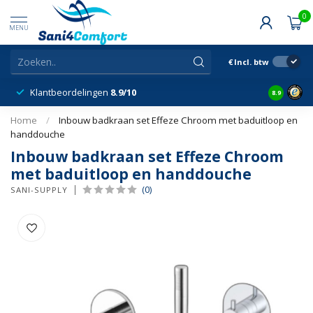
0
MENU
€
Incl. btw
Klantbeordelingen
8.9/10
8.9
Home
/
Inbouw badkraan set Effeze Chroom met baduitloop en
handdouche
Inbouw badkraan set Effeze Chroom
met baduitloop en handdouche
(0)
SANI-SUPPLY