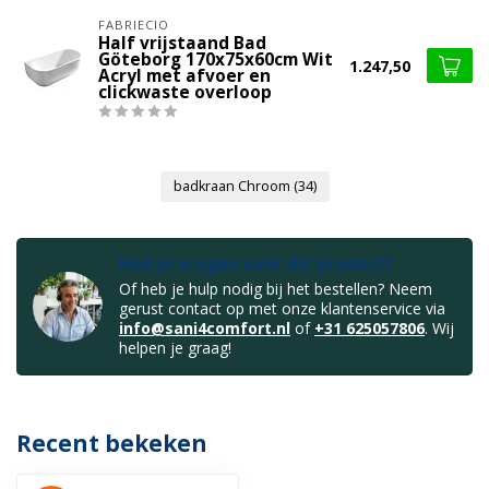
FABRIECIO
Half vrijstaand Bad
Göteborg 170x75x60cm Wit
1.247,50
Acryl met afvoer en
clickwaste overloop
badkraan Chroom
(34)
Heb je vragen over dit product?
Of heb je hulp nodig bij het bestellen? Neem
gerust contact op met onze klantenservice via
info@sani4comfort.nl
of
+31 625057806
. Wij
helpen je graag!
Recent bekeken