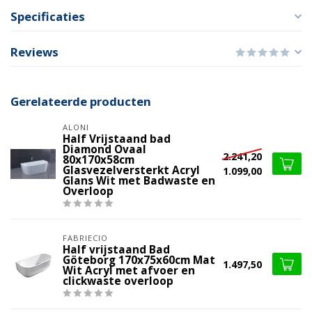
Specificaties
Reviews
Gerelateerde producten
ALONI
Half Vrijstaand bad
Diamond Ovaal
2.241,20
80x170x58cm
Glasvezelversterkt Acryl
1.099,00
Glans Wit met Badwaste en
Overloop
FABRIECIO
Half vrijstaand Bad
Göteborg 170x75x60cm Mat
1.497,50
Wit Acryl met afvoer en
clickwaste overloop