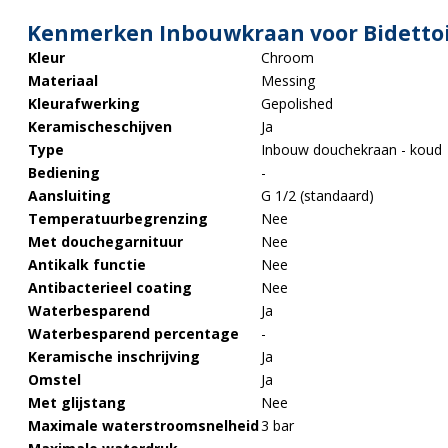
Kenmerken Inbouwkraan voor Bidettoi
Kleur
Chroom
Materiaal
Messing
Kleurafwerking
Gepolished
Keramischeschijven
Ja
Type
Inbouw douchekraan - koud
Bediening
-
Aansluiting
G 1/2 (standaard)
Temperatuurbegrenzing
Nee
Met douchegarnituur
Nee
Antikalk functie
Nee
Antibacterieel coating
Nee
Waterbesparend
Ja
Waterbesparend percentage
-
Keramische inschrijving
Ja
Omstel
Ja
Met glijstang
Nee
Maximale waterstroomsnelheid
3 bar