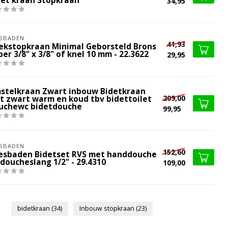
det kraan Stopkraan
34,95
SBADEN
41,93
ekstopkraan Minimal Geborsteld Brons
er 3/8" x 3/8" of knel 10 mm - 22.3622
29,95
stelkraan Zwart inbouw Bidetkraan
209,00
t zwart warm en koud tbv bidettoilet
uchewc bidetdouche
99,95
SBADEN
152,60
esbaden Bidetset RVS met handdouche
doucheslang 1/2" - 29.4310
109,00
bidetkraan
(34)
Inbouw stopkraan
(23)