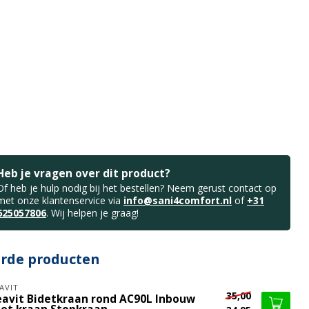
Heb je vragen over dit product?
Of heb je hulp nodig bij het bestellen? Neem gerust contact op
met onze klantenservice via
info@sani4comfort.nl
of
+31
625057806
. Wij helpen je graag!
erde producten
AVIT
35,00
eavit Bidetkraan rond AC90L Inbouw