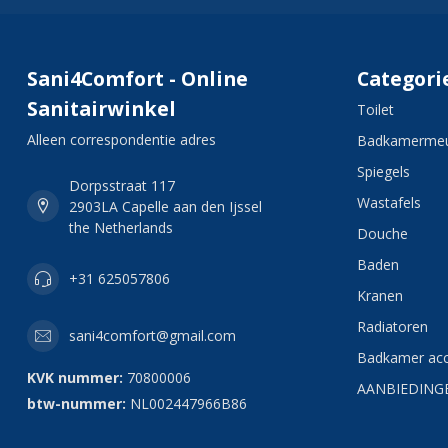
Sani4Comfort - Online
Categori
Sanitairwinkel
Toilet
Alleen correspondentie adres
Badkamermeu
Spiegels
Dorpsstraat 117
Wastafels
2903LA Capelle aan den Ijssel
the Netherlands
Douche
Baden
+31 625057806
Kranen
Radiatoren
sani4comfort@gmail.com
Badkamer acc
KVK nummer:
70800006
AANBIEDING
btw-nummer:
NL002447966B86