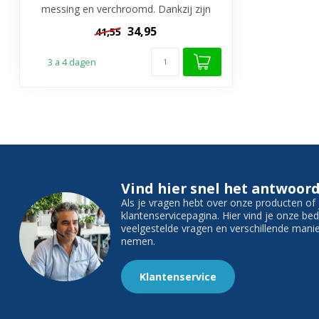
messing en verchroomd. Dankzij zijn
compacte s...
34,95
41,55
3 a 4 dagen
Vind hier snel het antwoord
Als je vragen hebt over onze producten o
klantenservicepagina. Hier vind je onze b
veelgestelde vragen en verschillende man
nemen.
Klantenservice