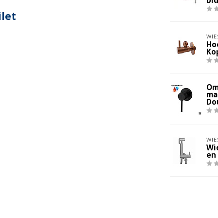
bi
let
WIE
Ho
Kop
Om
ma
Do
WIE
Wi
en 