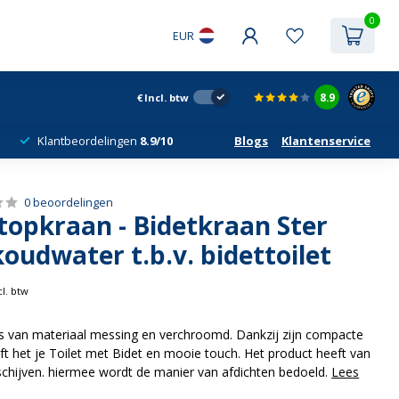
0
EUR
8.9
€
Incl. btw
Klantbeordelingen
8.9/10
Blogs
Klantenservice
0 beoordelingen
topkraan - Bidetkraan Ster
udwater t.b.v. bidettoilet
cl. btw
s van materiaal messing en verchroomd. Dankzij zijn compacte
 geeft het je Toilet met Bidet en mooie touch. Het product heeft van
chijven. hiermee wordt de manier van afdichten bedoeld.
Lees