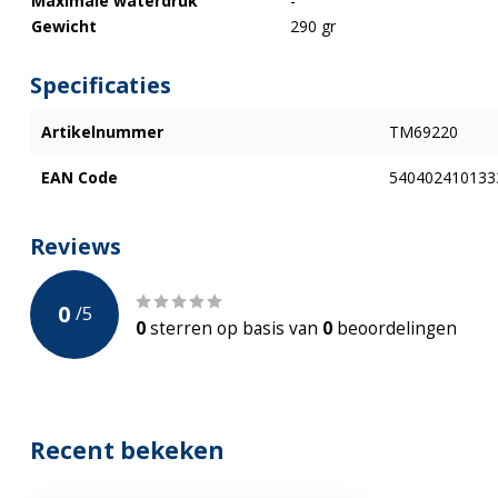
Maximale waterdruk
-
Gewicht
290 gr
Specificaties
Artikelnummer
TM69220
EAN Code
540402410133
Reviews
0
/
5
0
sterren op basis van
0
beoordelingen
Recent bekeken