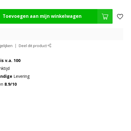
Toevoegen aan mijn winkelwagen
elijken
Deel dit product
is v.a. 100
ktijd
undige
Levering
gen
8.9/10