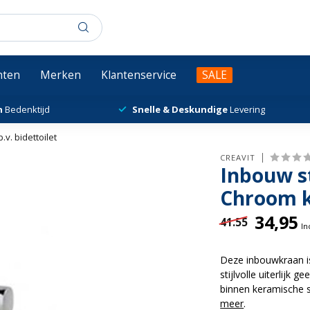
chten
Merken
Klantenservice
SALE
n
Bedenktijd
Snelle & Deskundige
Levering
v. bidettoilet
CREAVIT
Inbouw s
Chroom ko
34,95
41.55
In
Deze inbouwkraan i
stijlvolle uiterlijk
binnen keramische s
meer
.