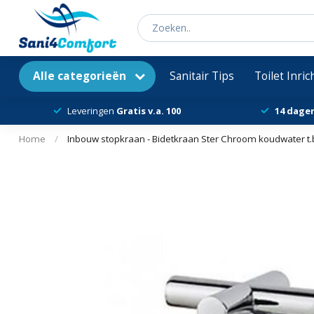
Alle categorieën
Sanitair Tips
Toilet Inri
Leveringen
Gratis v.a. 100
14 dage
Home
/
Inbouw stopkraan - Bidetkraan Ster Chroom koudwater t.b.