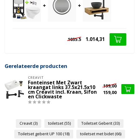
+
+
1.014,31
1035.5
Gerelateerde producten
CREAVIT
Fonteinset Met Zwart
199,00
kraangat links 37.5x21.5x10
cm Creavit incl. Kraan, Sifon
159,00
en Clickwaste
Creavit
(3)
toiletset
(55)
Toiletset Geberit
(33)
Toiletset geberit UP 100
(18)
toiletset met bidet
(66)