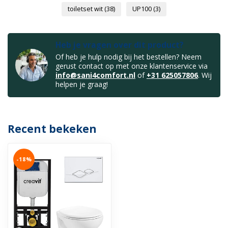
toiletset wit
(38)
UP100
(3)
Heb je vragen over dit product?
Of heb je hulp nodig bij het bestellen? Neem
gerust contact op met onze klantenservice via
info@sani4comfort.nl
of
+31 625057806
. Wij
helpen je graag!
Recent bekeken
-18%