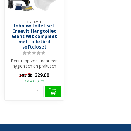
CREAVIT
Inbouw toilet set
Creavit Hangtoilet
Glans Wit compleet
met toiletbril
softcloset
Bent u op zoek naar een
hygiënisch en praktisch
toiletset dat in elke budget
329,00
399,00
pas...
3 a 4 dagen