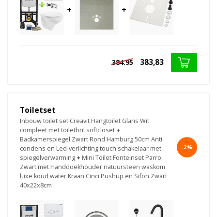
+
+
383,83
384.95
Toiletset
Inbouw toilet set Creavit Hangtoilet Glans Wit
compleet met toiletbril softcloset
+
Badkamerspiegel Zwart Rond Hamburg 50cm Anti
-2%
condens en Led-verlichting touch schakelaar met
spiegelverwarming
+
Mini Toilet Fonteinset Parro
Zwart met Handdoekhouder natuursteen waskom
luxe koud water Kraan Cinci Pushup en Sifon Zwart
40x22x8cm