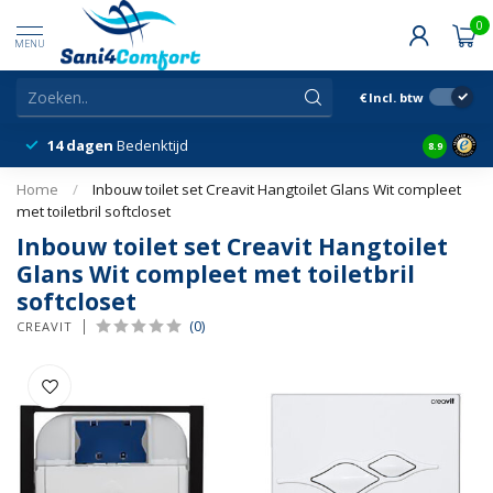
0
MENU
€
Incl. btw
14 dagen
Bedenktijd
Snelle &
8.9
Home
/
Inbouw toilet set Creavit Hangtoilet Glans Wit compleet
met toiletbril softcloset
Inbouw toilet set Creavit Hangtoilet
Glans Wit compleet met toiletbril
softcloset
(0)
CREAVIT