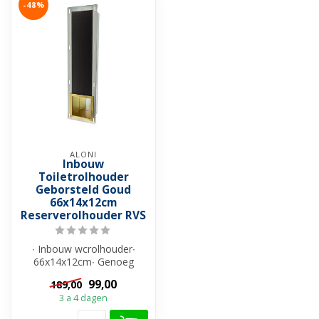
-48%
ALONI
Inbouw
Toiletrolhouder
Geborsteld Goud
66x14x12cm
Reserverolhouder RVS
∙ Inbouw wcrolhouder∙
66x14x12cm∙ Genoeg
ruimte voor 6 rollen ∙
99,00
189,00
Gemaakt van RVS ...
3 a 4 dagen