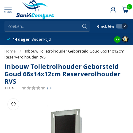
0
MENU
€
Incl. btw
14 dagen
Bedenktijd
Snelle &
8.9
Home
/
Inbouw Toiletrolhouder Geborsteld Goud 66x14x12cm
Reserverolhouder RVS
Inbouw Toiletrolhouder Geborsteld
Goud 66x14x12cm Reserverolhouder
RVS
(0)
ALONI