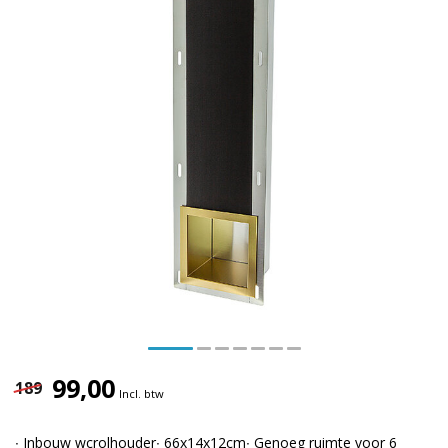
99,00
189
Incl. btw
∙ Inbouw wcrolhouder∙ 66x14x12cm∙ Genoeg ruimte voor 6