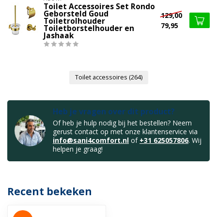
Toilet Accessoires Set Rondo
Geborsteld Goud
129,00
Toiletrolhouder
79,95
Toiletborstelhouder en
Jashaak
Toilet accessoires
(264)
Heb je vragen over dit product?
Of heb je hulp nodig bij het bestellen? Neem
gerust contact op met onze klantenservice via
info@sani4comfort.nl
of
+31 625057806
. Wij
helpen je graag!
Recent bekeken