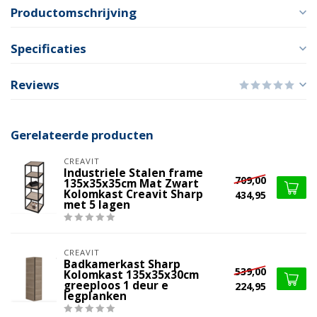
Productomschrijving
Specificaties
Reviews
Gerelateerde producten
CREAVIT
Industriele Stalen frame
709,00
135x35x35cm Mat Zwart
Kolomkast Creavit Sharp
434,95
met 5 lagen
CREAVIT
Badkamerkast Sharp
539,00
Kolomkast 135x35x30cm
greeploos 1 deur e
224,95
legplanken