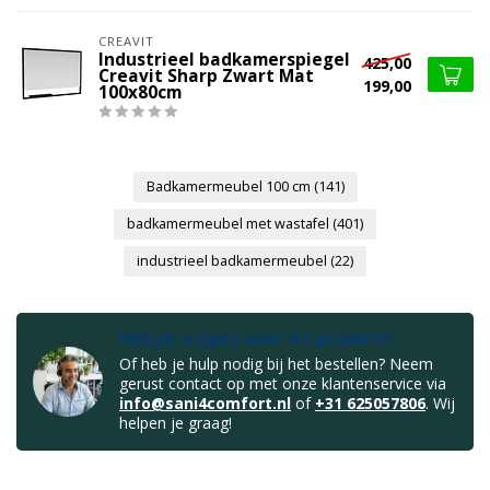
CREAVIT
Industrieel badkamerspiegel
425,00
Creavit Sharp Zwart Mat
199,00
100x80cm
Badkamermeubel 100 cm
(141)
badkamermeubel met wastafel
(401)
industrieel badkamermeubel
(22)
Heb je vragen over dit product?
Of heb je hulp nodig bij het bestellen? Neem
gerust contact op met onze klantenservice via
info@sani4comfort.nl
of
+31 625057806
. Wij
helpen je graag!