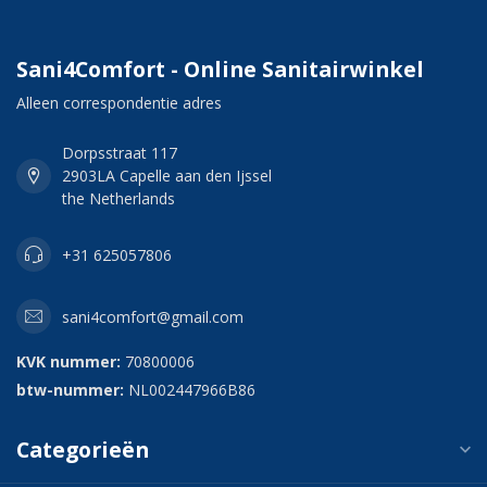
Sani4Comfort - Online Sanitairwinkel
Alleen correspondentie adres
Dorpsstraat 117
2903LA Capelle aan den Ijssel
the Netherlands
+31 625057806
sani4comfort@gmail.com
KVK nummer:
70800006
btw-nummer:
NL002447966B86
Categorieën