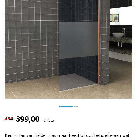
399,00
494
Incl. btw
Bent u fan van helder glas maar heeft u toch behoefte aan wat