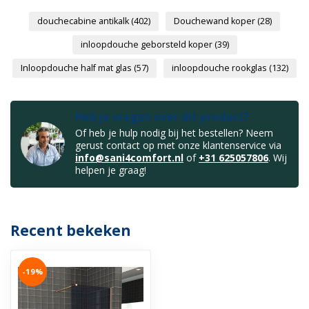
douchecabine antikalk
(402)
Douchewand koper
(28)
inloopdouche geborsteld koper
(39)
Inloopdouche half mat glas
(57)
inloopdouche rookglas
(132)
Heb je vragen over dit product?
Of heb je hulp nodig bij het bestellen? Neem
gerust contact op met onze klantenservice via
info@sani4comfort.nl
of
+31 625057806
. Wij
helpen je graag!
Recent bekeken
-19%