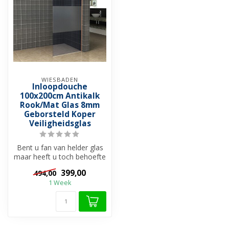
WIESBADEN
Inloopdouche
100x200cm Antikalk
Rook/Mat Glas 8mm
Geborsteld Koper
Veiligheidsglas
Bent u fan van helder glas
maar heeft u toch behoefte
aan wat privacy tijdens he...
399,00
494,00
1 Week