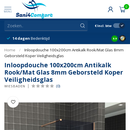
0
MENU
€
Incl. btw
14 dagen
Bedenktijd
Snelle &
8.9
Home
/
Inloopdouche 100x200cm Antikalk Rook/Mat Glas 8mm
Geborsteld Koper Veiligheidsglas
Inloopdouche 100x200cm Antikalk
Rook/Mat Glas 8mm Geborsteld Koper
Veiligheidsglas
(0)
WIESBADEN