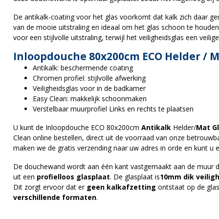
De antikalk-coating voor het glas voorkomt dat kalk zich daar ge
van de mooie uitstraling en ideaal om het glas schoon te houden
voor een stijlvolle uitstraling, terwijl het veiligheidsglas een vei
Inloopdouche 80x200cm ECO Helder / Mat
Antikalk: beschermende coating
Chromen profiel: stijlvolle afwerking
Veiligheidsglas voor in de badkamer
Easy Clean: makkelijk schoonmaken
Verstelbaar muurprofiel Links en rechts te plaatsen
U kunt de Inloopdouche ECO 80x200cm
Antikalk
Helder/
Mat G
Clean online bestellen, direct uit de voorraad van onze betrouwb
maken we de gratis verzending naar uw adres in orde en kunt u e
De douchewand wordt aan één kant vastgemaakt aan de muur doo
uit een
profielloos glasplaat
. De glasplaat is
10mm dik veilig
Dit zorgt ervoor dat er
geen kalkafzetting
ontstaat op de gl
verschillende formaten
.