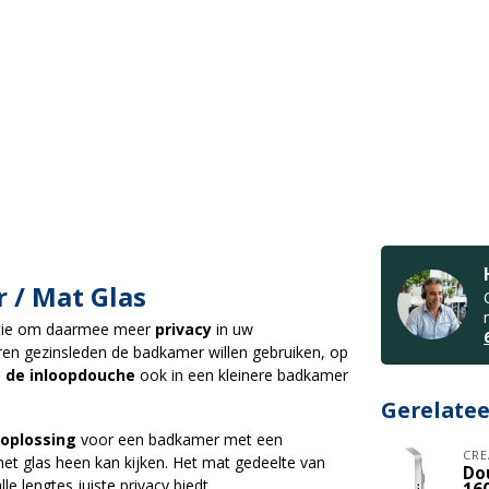
 / Mat Glas
tie om daarmee meer
privacy
in uw
eren gezinsleden de badkamer willen gebruiken, op
s de inloopdouche
ook in een kleinere badkamer
Gerelate
e oplossing
voor een badkamer met een
CRE
het glas heen kan kijken. Het mat gedeelte van
Do
 lengtes juiste privacy biedt.