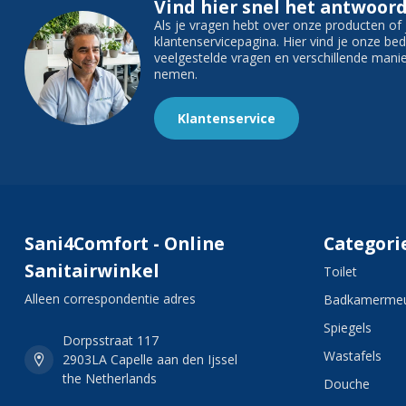
Vind hier snel het antwoord
Als je vragen hebt over onze producten o
klantenservicepagina. Hier vind je onze b
veelgestelde vragen en verschillende man
nemen.
Klantenservice
Sani4Comfort - Online
Categori
Sanitairwinkel
Toilet
Alleen correspondentie adres
Badkamermeu
Spiegels
Dorpsstraat 117
Wastafels
2903LA Capelle aan den Ijssel
the Netherlands
Douche