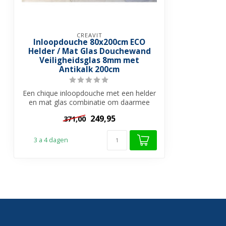
CREAVIT
Inloopdouche 80x200cm ECO
Helder / Mat Glas Douchewand
Veiligheidsglas 8mm met
Antikalk 200cm
Een chique inloopdouche met een helder
en mat glas combinatie om daarmee
meer pr...
249,95
371,00
3 a 4 dagen