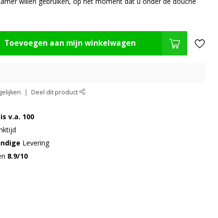
kamer willen gebruiken, op het moment dat u onder de douche
Toevoegen aan mijn winkelwagen
elijken
Deel dit product
is v.a. 100
ktijd
undige
Levering
gen
8.9/10