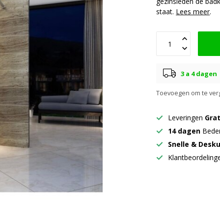
gezinsleden de bad
staat.
Lees meer
.
3 a 4 dagen
Toevoegen om te verg
Leveringen
Grat
14 dagen
Beden
Snelle & Desk
Klantbeordelin