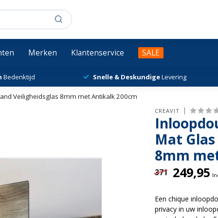
chten
Merken
Klantenservice
SALE
n
Bedenktijd
Snelle & Deskundige
Levering
and Veiligheidsglas 8mm met Antikalk 200cm
CREAVIT
Inloopdo
Mat Glas
8mm met
249,95
371
In
Een chique inloopd
privacy in uw inloop