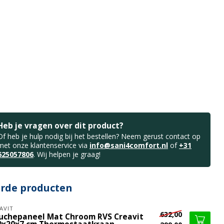
Heb je vragen over dit product?
Of heb je hulp nodig bij het bestellen? Neem gerust contact op
met onze klantenservice via
info@sani4comfort.nl
of
+31
625057806
. Wij helpen je graag!
erde producten
AVIT
632,00
uchepaneel Mat Chroom RVS Creavit