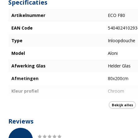
Specificaties
Artikelnummer
ECO F80
EAN Code
540402410293
Type
Inloopdouche
Model
Aloni
Afwerking Glas
Helder Glas
Afmetingen
80x200cm
Kleur profiel
Chroom
Type glas
Veiligheidsglas
Bekijk alles
Dikte glas
8mm
Reviews
Nano-Coating