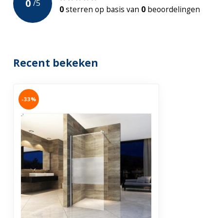
0
/
5
Incl. Stabilisatiestang
Ja -1200mm
0
sterren op basis van
0
beoordelingen
Profiel verstelbaar
Ja, verstelbaar
Bevestigingswijze
Muurprofiel
Recent bekeken
Materiaal profiel
Hoogwaardig a
Garantie
2 jaar
-33%