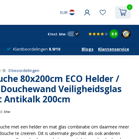
0
EUR
8.9
€
Incl. btw
Klantbeordelingen
8.9/10
Blogs
Klantenservice
0 beoordelingen
uche 80x200cm ECO Helder /
 Douchewand Veiligheidsglas
 Antikalk 200cm
cl. btw
ouche met een helder en mat glas combinatie om daarmee meer
douche te creëren. Dit is uitermate geschikt als ook anderen