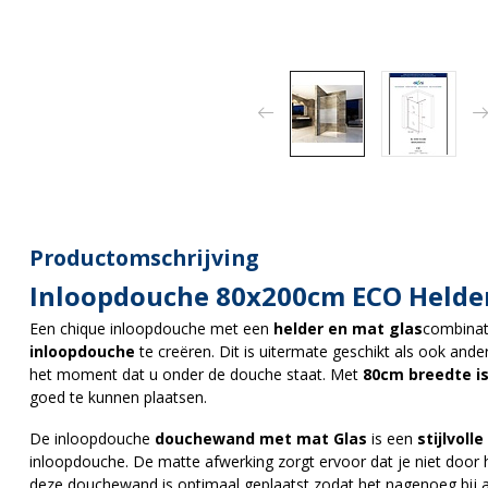
Productomschrijving
Inloopdouche 80x200cm ECO Helder
Een chique inloopdouche met een
helder en mat glas
combina
inloopdouche
te creëren. Dit is uitermate geschikt als ook and
het moment dat u onder de douche staat. Met
80cm breedte i
goed te kunnen plaatsen.
De inloopdouche
douchewand met mat Glas
is een
stijlvoll
inloopdouche. De matte afwerking zorgt ervoor dat je niet door 
deze douchewand is optimaal geplaatst zodat het nagenoeg bij alle