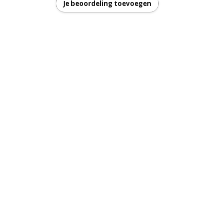
Je beoordeling toevoegen
: 780 - 800 mm
luminium