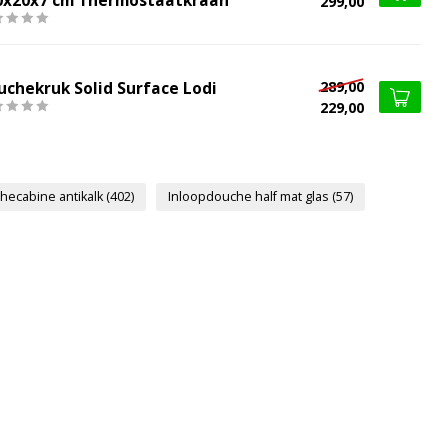
0x20x7 cm Thermostaatkraan
299,00
289,00
uchekruk Solid Surface Lodi
229,00
hecabine antikalk
(402)
Inloopdouche half mat glas
(57)