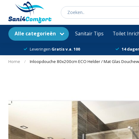
Alle categorieën
Sanitair Tips
Toilet Inri
Leveringen
Gratis v.a. 100
14 dage
Home
/
Inloopdouche 80x200cm ECO Helder / Mat Glas Douchew