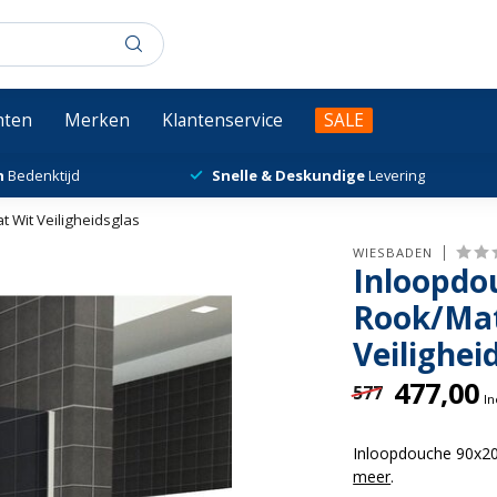
chten
Merken
Klantenservice
SALE
n
Bedenktijd
Snelle & Deskundige
Levering
Wit Veiligheidsglas
WIESBADEN
Inloopdo
Rook/Mat
Veilighei
477,00
577
In
Inloopdouche 90x20
meer
.