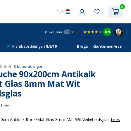
0
EUR
8.9
€
Incl. btw
Klantbeordelingen
8.9/10
Blogs
Klantenservice
0 beoordelingen
uche 90x200cm Antikalk
 Glas 8mm Mat Wit
dsglas
cl. btw
0cm Antikalk Rook/Mat Glas 8mm Mat Wit Veiligheidsglas
Lees