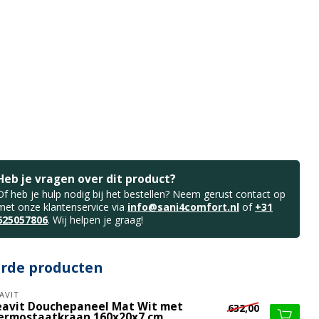
Heb je vragen over dit product?
Of heb je hulp nodig bij het bestellen? Neem gerust contact op
met onze klantenservice via
info@sani4comfort.nl
of
+31
625057806
. Wij helpen je graag!
erde producten
AVIT
eavit Douchepaneel Mat Wit met
632,00
ermostaatkraan 160x20x7 cm