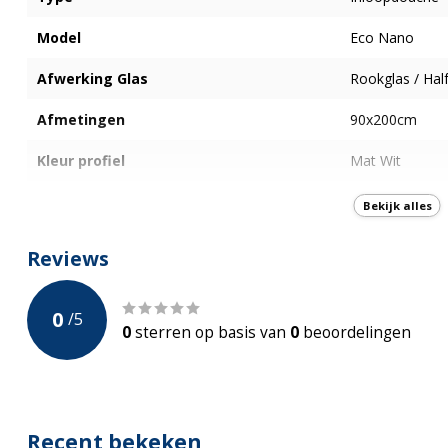
Model
Eco Nano
Afwerking Glas
Rookglas / Hal
Afmetingen
90x200cm
Kleur profiel
Mat Wit
Type glas
Veiligheidsglas
Bekijk alles
Dikte glas
8mm
Reviews
Nano-Coating
0
/
5
Incl. Stabilisatiestang
Ja -1200mm
0
sterren op basis van
0
beoordelingen
Profiel verstelbaar
Ja, verstelbaar
Bevestigingswijze
Muurprofiel
Recent bekeken
Materiaal profiel
Hoogwaardig a