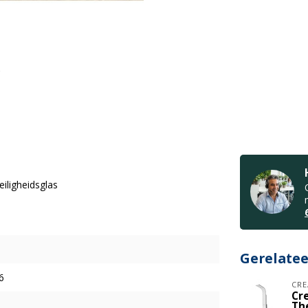
ligheidsglas
Gerelate
6
CRE
Cr
Th