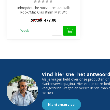
Inloopdouche 90x200cm Antikalk
Rook/Mat Glas 8mm Mat Wit
Veiligheidsglas
477,00
577,00
1 Week
Vind hier snel het antwoord
Als je vragen hebt over onze producten o
klantenservicepagina. Hier vind je onze b
veelgestelde vragen en verschillende man
nemen.
Klantenservice