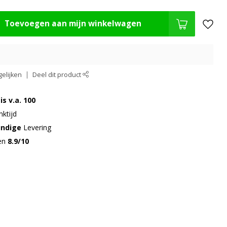
Toevoegen aan mijn winkelwagen
elijken
Deel dit product
is v.a. 100
ktijd
undige
Levering
gen
8.9/10