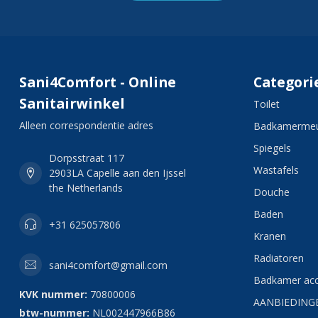
Sani4Comfort - Online
Categori
Sanitairwinkel
Toilet
Alleen correspondentie adres
Badkamermeu
Spiegels
Dorpsstraat 117
Wastafels
2903LA Capelle aan den Ijssel
the Netherlands
Douche
Baden
+31 625057806
Kranen
Radiatoren
sani4comfort@gmail.com
Badkamer acc
KVK nummer:
70800006
AANBIEDING
btw-nummer:
NL002447966B86