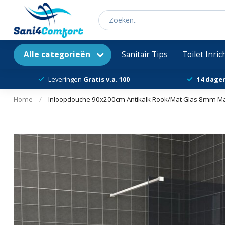
Alle categorieën
Sanitair Tips
Toilet Inri
Leveringen
Gratis v.a. 100
14 dage
Home
/
Inloopdouche 90x200cm Antikalk Rook/Mat Glas 8mm Mat 