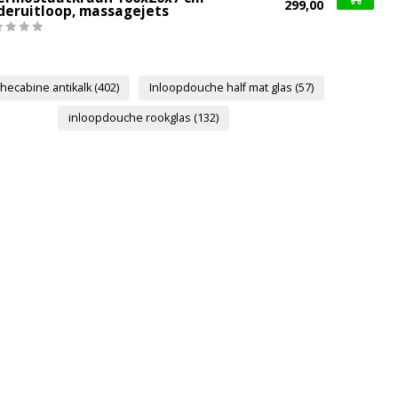
299,00
deruitloop, massagejets
hecabine antikalk
(402)
Inloopdouche half mat glas
(57)
inloopdouche rookglas
(132)