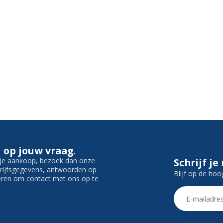
 op jouw vraag.
f je aankoop, bezoek dan onze
Schrijf je
edrijfsgegevens, antwoorden op
Blijf op de hoo
ieren om contact met ons op te