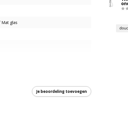
on
f Mat glas
douc
Je beoordeling toevoegen
: 880 - 900 mm
luminium