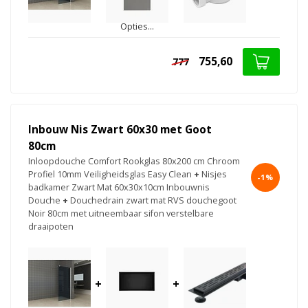
Opties...
755,60
777
Inbouw Nis Zwart 60x30 met Goot
80cm
Inloopdouche Comfort Rookglas 80x200 cm Chroom
Profiel 10mm Veiligheidsglas Easy Clean
+
Nisjes
-1%
badkamer Zwart Mat 60x30x10cm Inbouwnis
Douche
+
Douchedrain zwart mat RVS douchegoot
Noir 80cm met uitneembaar sifon verstelbare
draaipoten
+
+