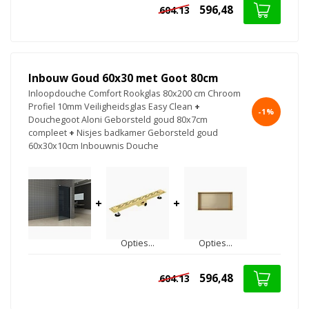
596,48
604.13
Inbouw Goud 60x30 met Goot 80cm
Inloopdouche Comfort Rookglas 80x200 cm Chroom
Profiel 10mm Veiligheidsglas Easy Clean
+
-1%
Douchegoot Aloni Geborsteld goud 80x7cm
compleet
+
Nisjes badkamer Geborsteld goud
60x30x10cm Inbouwnis Douche
+
+
Opties...
Opties...
596,48
604.13