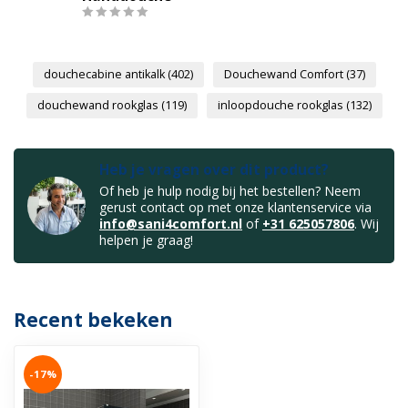
douchecabine antikalk
(402)
Douchewand Comfort
(37)
douchewand rookglas
(119)
inloopdouche rookglas
(132)
Heb je vragen over dit product?
Of heb je hulp nodig bij het bestellen? Neem
gerust contact op met onze klantenservice via
info@sani4comfort.nl
of
+31 625057806
. Wij
helpen je graag!
Recent bekeken
-17%