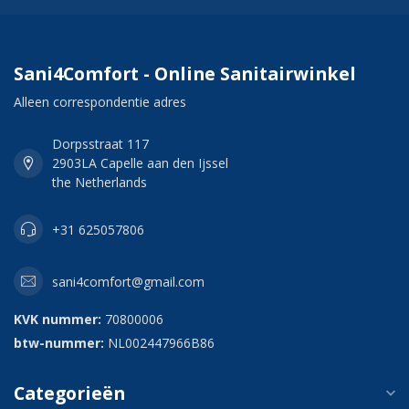
Sani4Comfort - Online Sanitairwinkel
Alleen correspondentie adres
Dorpsstraat 117
2903LA Capelle aan den Ijssel
the Netherlands
+31 625057806
sani4comfort@gmail.com
KVK nummer:
70800006
btw-nummer:
NL002447966B86
Categorieën