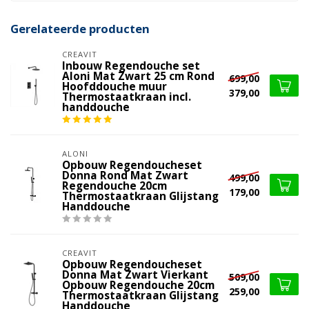
Gerelateerde producten
CREAVIT
Inbouw Regendouche set
Aloni Mat Zwart 25 cm Rond
699,00
Hoofddouche muur
379,00
Thermostaatkraan incl.
handdouche
ALONI
Opbouw Regendoucheset
Donna Rond Mat Zwart
499,00
Regendouche 20cm
179,00
Thermostaatkraan Glijstang
Handdouche
CREAVIT
Opbouw Regendoucheset
Donna Mat Zwart Vierkant
509,00
Opbouw Regendouche 20cm
259,00
Thermostaatkraan Glijstang
Handdouche